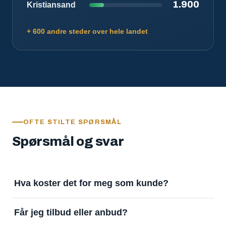
1.900
Kristiansand
+ 600 andre steder over hele landet
OFTE STILTE SPØRSMÅL
Spørsmål og svar
Hva koster det for meg som kunde?
Ingenting. Det er gratis å legge inn oppdrag og gratis
Får jeg tilbud eller anbud?
å motta svar. Tjenesten finansieres av