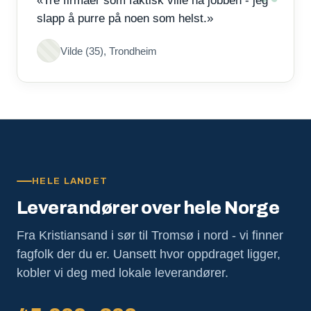
«Tre firmaer som faktisk ville ha jobben - jeg
slapp å purre på noen som helst.»
Vilde (35), Trondheim
HELE LANDET
Leverandører over hele Norge
Fra Kristiansand i sør til Tromsø i nord - vi finner
fagfolk der du er. Uansett hvor oppdraget ligger,
kobler vi deg med lokale leverandører.