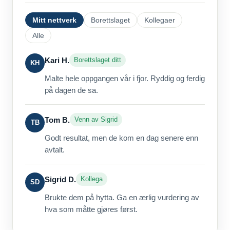
Mitt nettverk
Borettslaget
Kollegaer
Alle
Kari H.
Borettslaget ditt
KH
Malte hele oppgangen vår i fjor. Ryddig og ferdig
på dagen de sa.
Tom B.
Venn av Sigrid
TB
Godt resultat, men de kom en dag senere enn
avtalt.
Sigrid D.
Kollega
SD
Brukte dem på hytta. Ga en ærlig vurdering av
hva som måtte gjøres først.