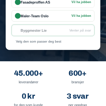
Fasadeproffen AS
Vil ha jobben
Maler-Team Oslo
Vil ha jobben
Byggmester Lie
Venter på svar
Velg den som passer deg best
45.000+
600+
leverandører
bransjer
0 kr
3 svar
for deg som kunde
per oppdrag