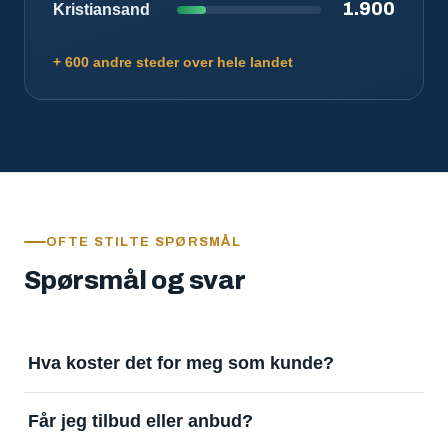
1.900
Kristiansand
+ 600 andre steder over hele landet
OFTE STILTE SPØRSMÅL
Spørsmål og svar
Hva koster det for meg som kunde?
Ingenting. Det er gratis å legge inn oppdrag og gratis
Får jeg tilbud eller anbud?
å motta svar. Tjenesten finansieres av