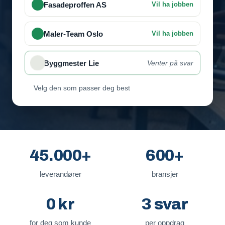
Fasadeproffen AS
Vil ha jobben
Maler-Team Oslo
Vil ha jobben
Byggmester Lie
Venter på svar
Velg den som passer deg best
45.000+
600+
leverandører
bransjer
0 kr
3 svar
for deg som kunde
per oppdrag