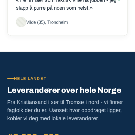
«Tre firmaer som faktisk ville ha jobben - jeg
slapp å purre på noen som helst.»
Vilde (35), Trondheim
HELE LANDET
Leverandører over hele Norge
Fra Kristiansand i sør til Tromsø i nord - vi finner
fagfolk der du er. Uansett hvor oppdraget ligger,
kobler vi deg med lokale leverandører.