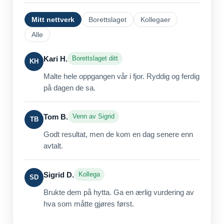
Mitt nettverk
Borettslaget
Kollegaer
Alle
Kari H.
Borettslaget ditt
KH
Malte hele oppgangen vår i fjor. Ryddig og ferdig
på dagen de sa.
Tom B.
Venn av Sigrid
TB
Godt resultat, men de kom en dag senere enn
avtalt.
Sigrid D.
Kollega
SD
Brukte dem på hytta. Ga en ærlig vurdering av
hva som måtte gjøres først.