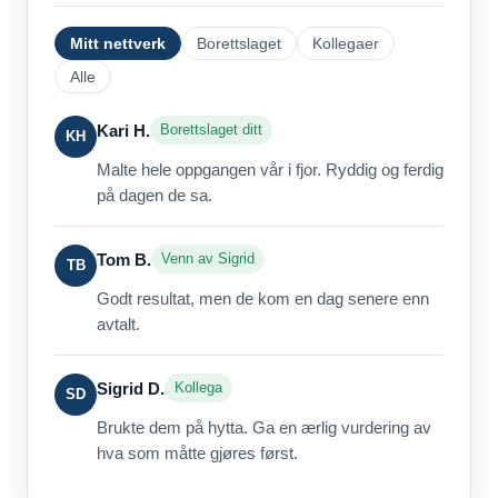
Mitt nettverk
Borettslaget
Kollegaer
Alle
Kari H.
Borettslaget ditt
KH
Malte hele oppgangen vår i fjor. Ryddig og ferdig
på dagen de sa.
Tom B.
Venn av Sigrid
TB
Godt resultat, men de kom en dag senere enn
avtalt.
Sigrid D.
Kollega
SD
Brukte dem på hytta. Ga en ærlig vurdering av
hva som måtte gjøres først.