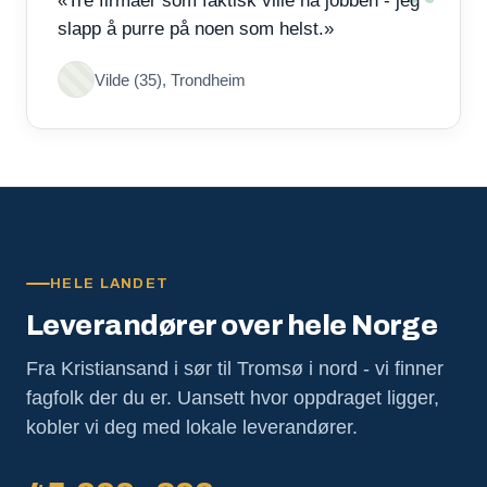
«Tre firmaer som faktisk ville ha jobben - jeg
slapp å purre på noen som helst.»
Vilde (35), Trondheim
HELE LANDET
Leverandører over hele Norge
Fra Kristiansand i sør til Tromsø i nord - vi finner
fagfolk der du er. Uansett hvor oppdraget ligger,
kobler vi deg med lokale leverandører.