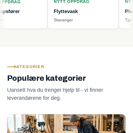
NYTT OPPDRAG
NYTT OPPD
G
r
Flyttevask
Plenklippin
Stavanger
Tjøme
KATEGORIER
Populære kategorier
Uansett hva du trenger hjelp til - vi finner
leverandørene for deg.