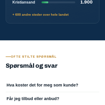
1.900
Kristiansand
+ 600 andre steder over hele landet
OFTE STILTE SPØRSMÅL
Spørsmål og svar
Hva koster det for meg som kunde?
Ingenting. Det er gratis å legge inn oppdrag og gratis
Får jeg tilbud eller anbud?
å motta svar. Tjenesten finansieres av