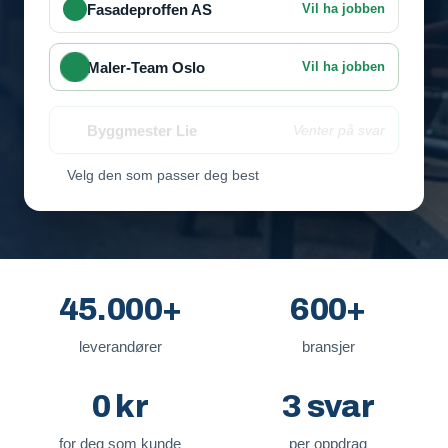
Fasadeproffen AS
Vil ha jobben
Maler-Team Oslo
Vil ha jobben
Byggmester Lie
Venter på svar
Velg den som passer deg best
45.000+
600+
leverandører
bransjer
0 kr
3 svar
for deg som kunde
per oppdrag