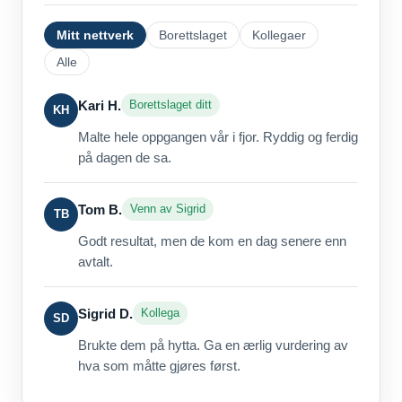
Mitt nettverk
Borettslaget
Kollegaer
Alle
Kari H.
Borettslaget ditt
KH
Malte hele oppgangen vår i fjor. Ryddig og ferdig
på dagen de sa.
Tom B.
Venn av Sigrid
TB
Godt resultat, men de kom en dag senere enn
avtalt.
Sigrid D.
Kollega
SD
Brukte dem på hytta. Ga en ærlig vurdering av
hva som måtte gjøres først.