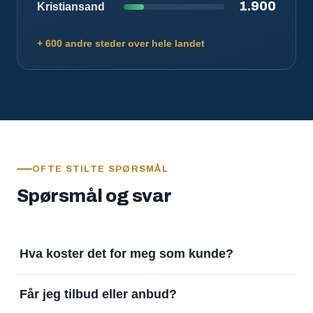
1.900
Kristiansand
+ 600 andre steder over hele landet
OFTE STILTE SPØRSMÅL
Spørsmål og svar
Hva koster det for meg som kunde?
Ingenting. Det er gratis å legge inn oppdrag og gratis
Får jeg tilbud eller anbud?
å motta svar. Tjenesten finansieres av