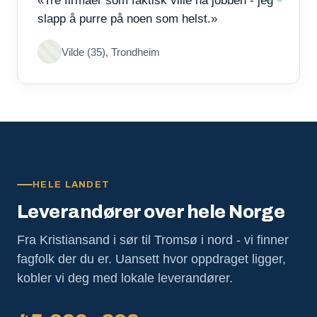
«Tre firmaer som faktisk ville ha jobben - jeg
slapp å purre på noen som helst.»
Vilde (35), Trondheim
HELE LANDET
Leverandører over hele Norge
Fra Kristiansand i sør til Tromsø i nord - vi finner
fagfolk der du er. Uansett hvor oppdraget ligger,
kobler vi deg med lokale leverandører.