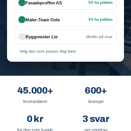
Fasadeproffen AS
Vil ha jobben
Velg den som passer deg best
45.000+
600+
leverandører
bransjer
0 kr
3 svar
for deg som kunde
per oppdrag