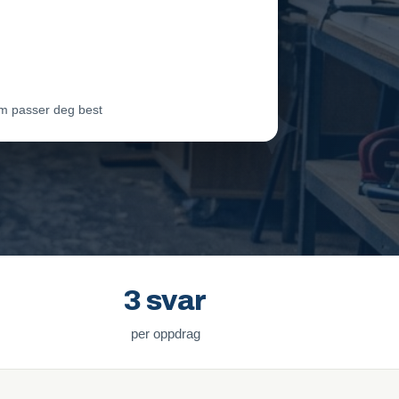
eam Oslo
Vil ha jobben
ter Lie
Venter på svar
m passer deg best
3 svar
per oppdrag