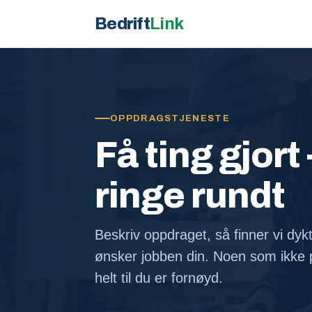
Bedrift
Link
OPPDRAGSTJENESTE
Få ting gjort 
ringe rundt
Beskriv oppdraget, så finner vi dyk
ønsker jobben din. Noen som ikke p
helt til du er fornøyd.