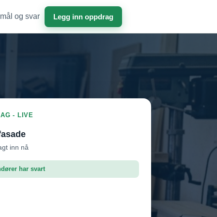
mål og svar
Legg inn oppdrag
AG - LIVE
fasade
agt inn nå
ndører har svart
roffen AS
Vil ha jobben