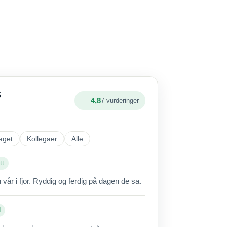
S
4,8
7 vurderinger
aget
Kollegaer
Alle
tt
vår i fjor. Ryddig og ferdig på dagen de sa.
d