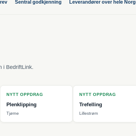
rev
Sentral godkjenning
Leverandører over hele Nor
i BedriftLink.
PPDRAG
NYTT OPPDRAG
NYT
pping
Trefelling
Bytt
Lillestrøm
Berg