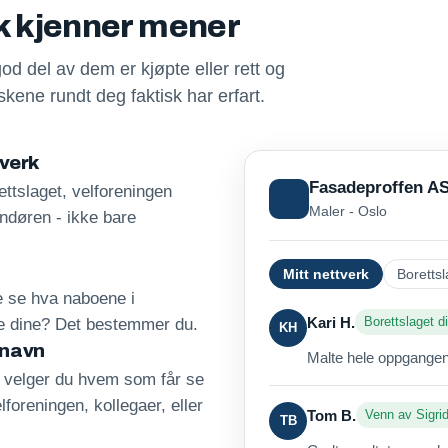
sk kjenner mener
god del av dem er kjøpte eller rett og
kene rundt deg faktisk har erfart.
tverk
Fasadeproffen A
ttslaget, velforeningen
Maler - Oslo
andøren - ikke bare
Mitt nettverk
Borettsl
re se hva naboene i
Kari H.
Borettslaget di
ne dine? Det bestemmer du.
KH
 navn
Malte hele oppgangen 
, velger du hvem som får se
lforeningen, kollegaer, eller
Tom B.
Venn av Sigri
TB