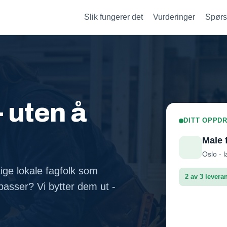
Slik fungerer det
Vurderinger
Spørs
- uten å
DITT OPPDR
Male 
Oslo - l
tige lokale fagfolk som
2 av 3 levera
asser? Vi bytter dem ut -
Fasadep