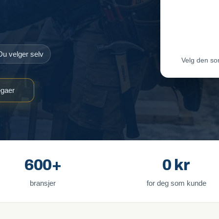
Maler-T
Byggmes
Du velger selv
Velg den so
egaer
600+
0 kr
bransjer
for deg som kunde