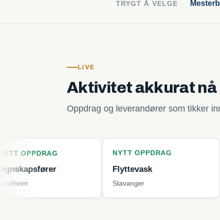
Mesterb
TRYGT Å VELGE
LIVE
Aktivitet akkurat nå
Oppdrag og leverandører som tikker inn 
NYTT OPPDRAG
NYTT O
DRAG
ører
Flyttevask
Plenkli
Stavanger
Tjøme