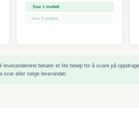
Svar 1 mottatt
Svar 2 mottatt
Svar 3 mottatt
 leverandørene betaler et lite beløp for å svare på oppdraget 
a svar eller velge leverandør.