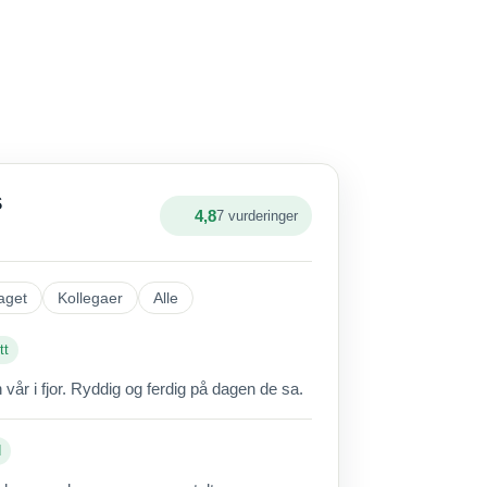
S
4,8
7 vurderinger
aget
Kollegaer
Alle
tt
vår i fjor. Ryddig og ferdig på dagen de sa.
d