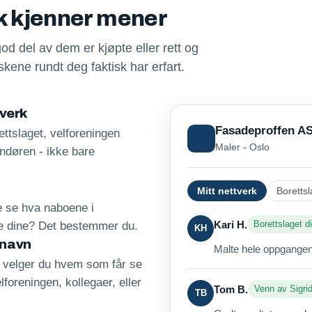
sk kjenner mener
god del av dem er kjøpte eller rett og
kene rundt deg faktisk har erfart.
tverk
Fasadeproffen A
ttslaget, velforeningen
Maler - Oslo
andøren - ikke bare
Mitt nettverk
Borettsl
re se hva naboene i
Kari H.
Borettslaget di
ne dine? Det bestemmer du.
KH
 navn
Malte hele oppgangen 
, velger du hvem som får se
lforeningen, kollegaer, eller
Tom B.
Venn av Sigri
TB