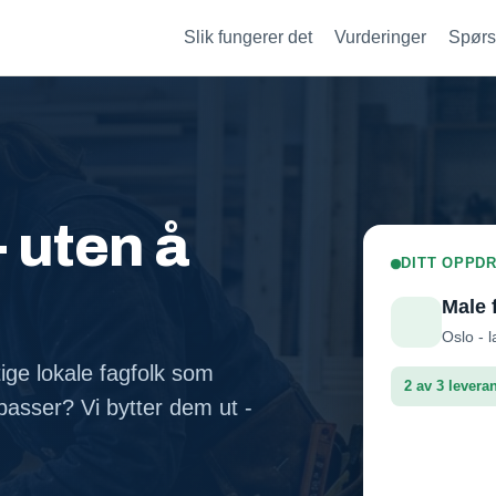
Slik fungerer det
Vurderinger
Spørs
- uten å
DITT OPPDR
Male 
Oslo - l
tige lokale fagfolk som
2 av 3 levera
asser? Vi bytter dem ut -
Fasadep