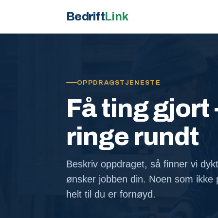
Bedrift
Link
OPPDRAGSTJENESTE
Få ting gjort 
ringe rundt
Beskriv oppdraget, så finner vi dyk
ønsker jobben din. Noen som ikke p
helt til du er fornøyd.