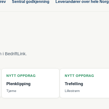
rev
Sentral godkjenning
Leverandører over hele Nor
i BedriftLink.
PPDRAG
NYTT OPPDRAG
NYT
pping
Trefelling
Byt
Lillestrøm
Ber