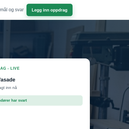
mål og svar
Legg inn oppdrag
AG - LIVE
fasade
agt inn nå
ndører har svart
roffen AS
Vil ha jobben