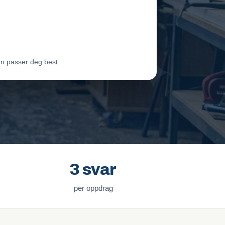
eam Oslo
Vil ha jobben
ter Lie
Venter på svar
m passer deg best
3 svar
per oppdrag