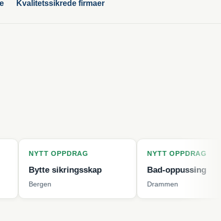
ge
Kvalitetssikrede firmaer
T OPPDRAG
NYTT OPPDRAG
te sikringsskap
Bad-oppussing
gen
Drammen