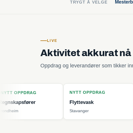
Mesterb
TRYGT Å VELGE
LIVE
Aktivitet akkurat nå
Oppdrag og leverandører som tikker inn 
NYTT OPPDRAG
NYTT O
DRAG
ører
Flyttevask
Plenkli
Stavanger
Tjøme