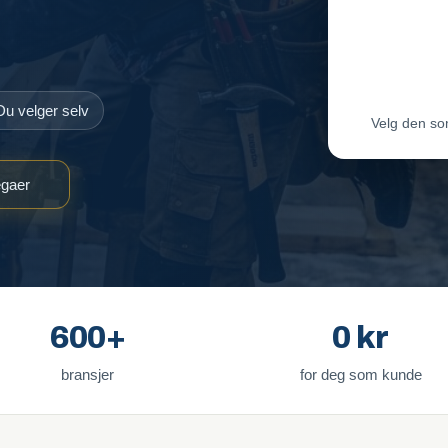
Maler-T
Byggmes
Du velger selv
Velg den so
egaer
600+
0 kr
bransjer
for deg som kunde