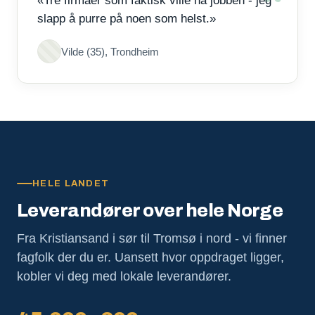
«Tre firmaer som faktisk ville ha jobben - jeg
slapp å purre på noen som helst.»
Vilde (35), Trondheim
HELE LANDET
Leverandører over hele Norge
Fra Kristiansand i sør til Tromsø i nord - vi finner
fagfolk der du er. Uansett hvor oppdraget ligger,
kobler vi deg med lokale leverandører.