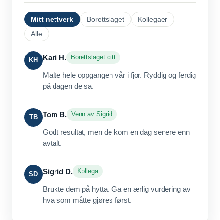
Mitt nettverk
Borettslaget
Kollegaer
Alle
Kari H.
Borettslaget ditt
KH
Malte hele oppgangen vår i fjor. Ryddig og ferdig
på dagen de sa.
Tom B.
Venn av Sigrid
TB
Godt resultat, men de kom en dag senere enn
avtalt.
Sigrid D.
Kollega
SD
Brukte dem på hytta. Ga en ærlig vurdering av
hva som måtte gjøres først.