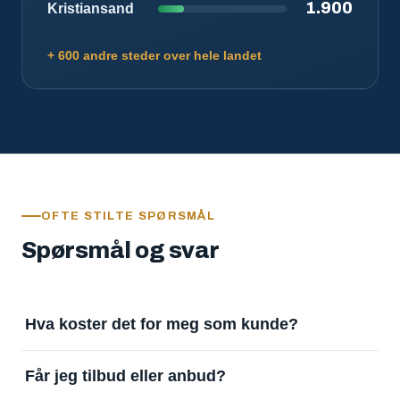
1.900
Kristiansand
+ 600 andre steder over hele landet
OFTE STILTE SPØRSMÅL
Spørsmål og svar
Hva koster det for meg som kunde?
Ingenting. Det er gratis å legge inn oppdrag og gratis
Får jeg tilbud eller anbud?
å motta svar. Tjenesten finansieres av