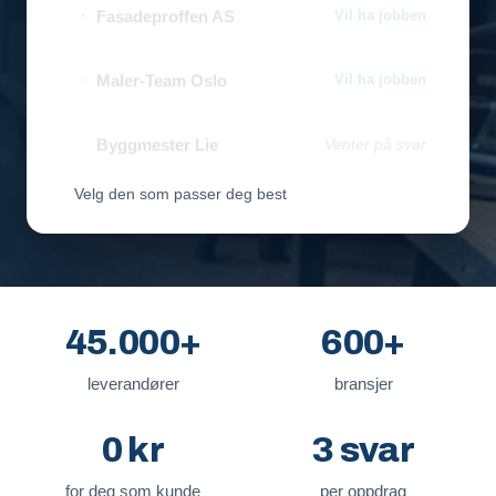
Fasadeproffen AS
Vil ha jobben
Maler-Team Oslo
Vil ha jobben
Byggmester Lie
Venter på svar
Velg den som passer deg best
45.000+
600+
leverandører
bransjer
0 kr
3 svar
for deg som kunde
per oppdrag