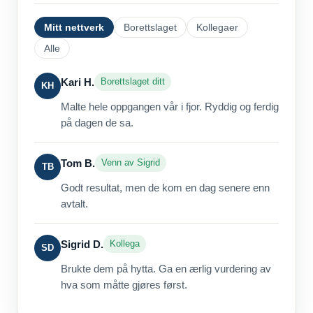
Mitt nettverk
Borettslaget
Kollegaer
Alle
Kari H.
Borettslaget ditt
KH
Malte hele oppgangen vår i fjor. Ryddig og ferdig
på dagen de sa.
Tom B.
Venn av Sigrid
TB
Godt resultat, men de kom en dag senere enn
avtalt.
Sigrid D.
Kollega
SD
Brukte dem på hytta. Ga en ærlig vurdering av
hva som måtte gjøres først.