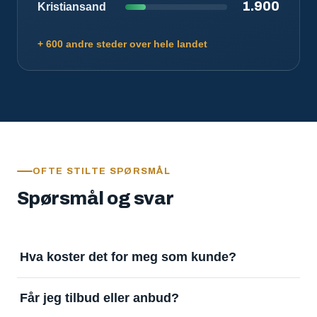
1.900
Kristiansand
+ 600 andre steder over hele landet
OFTE STILTE SPØRSMÅL
Spørsmål og svar
Hva koster det for meg som kunde?
Ingenting. Det er gratis å legge inn oppdrag og gratis
Får jeg tilbud eller anbud?
å motta svar. Tjenesten finansieres av