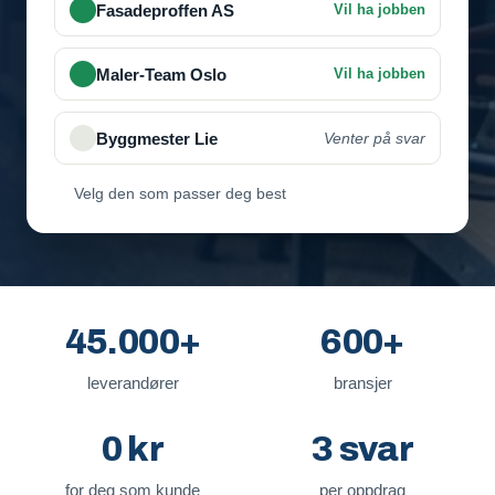
Fasadeproffen AS
Vil ha jobben
Velg den som passer deg best
45.000+
600+
leverandører
bransjer
0 kr
3 svar
for deg som kunde
per oppdrag