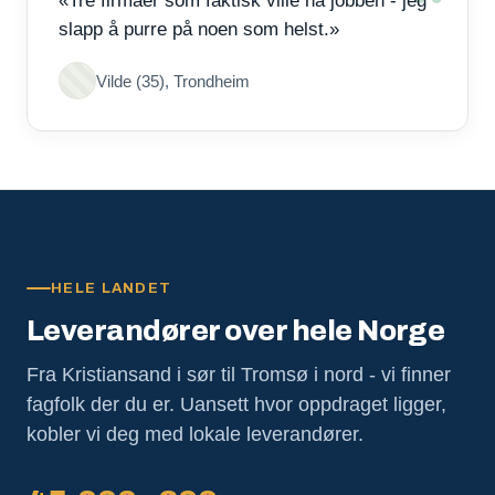
«Tre firmaer som faktisk ville ha jobben - jeg
slapp å purre på noen som helst.»
Vilde (35), Trondheim
HELE LANDET
Leverandører over hele Norge
Fra Kristiansand i sør til Tromsø i nord - vi finner
fagfolk der du er. Uansett hvor oppdraget ligger,
kobler vi deg med lokale leverandører.