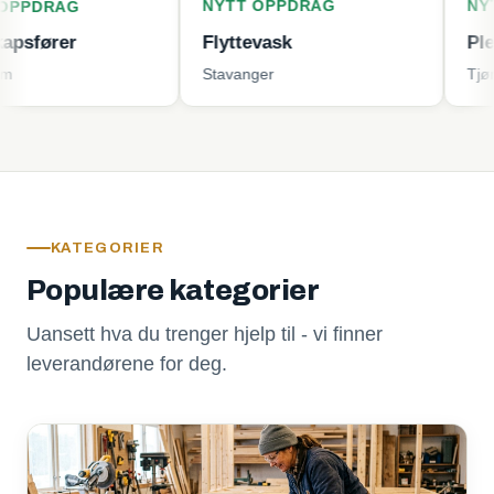
NYTT OPPDRAG
NYTT OPPD
G
r
Flyttevask
Plenklippin
Stavanger
Tjøme
KATEGORIER
Populære kategorier
Uansett hva du trenger hjelp til - vi finner
leverandørene for deg.