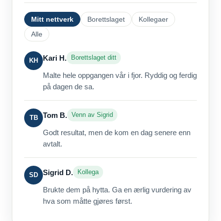
Mitt nettverk
Borettslaget
Kollegaer
Alle
Kari H.
Borettslaget ditt
KH
Malte hele oppgangen vår i fjor. Ryddig og ferdig
på dagen de sa.
Tom B.
Venn av Sigrid
TB
Godt resultat, men de kom en dag senere enn
avtalt.
Sigrid D.
Kollega
SD
Brukte dem på hytta. Ga en ærlig vurdering av
hva som måtte gjøres først.