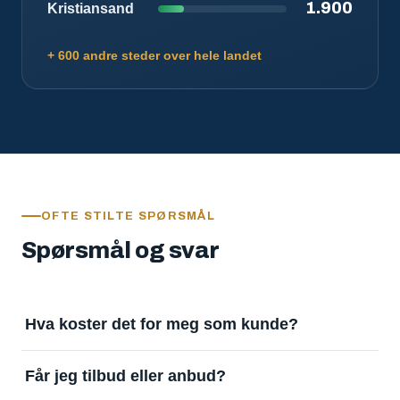
1.900
Kristiansand
+ 600 andre steder over hele landet
OFTE STILTE SPØRSMÅL
Spørsmål og svar
Hva koster det for meg som kunde?
Ingenting. Det er gratis å legge inn oppdrag og gratis
Får jeg tilbud eller anbud?
å motta svar. Tjenesten finansieres av