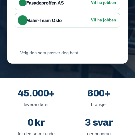
Fasadeproffen AS
Vil ha jobben
Maler-Team Oslo
Vil ha jobben
Byggmester Lie
Venter på svar
Velg den som passer deg best
45.000+
600+
leverandører
bransjer
0 kr
3 svar
for deg som kunde
per oppdrag