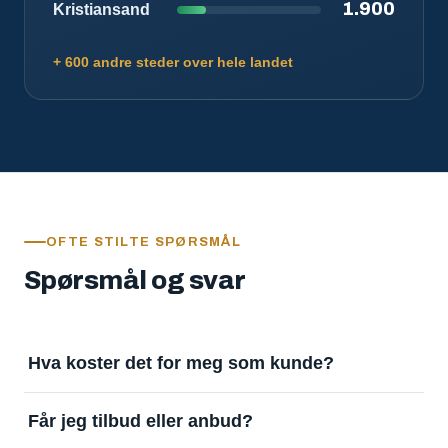
1.900
Kristiansand
+ 600 andre steder over hele landet
OFTE STILTE SPØRSMÅL
Spørsmål og svar
Hva koster det for meg som kunde?
Ingenting. Det er gratis å legge inn oppdrag og gratis
Får jeg tilbud eller anbud?
å motta svar. Tjenesten finansieres av