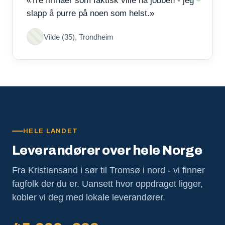
«Tre firmaer som faktisk ville ha jobben - jeg
slapp å purre på noen som helst.»
Vilde (35), Trondheim
HELE LANDET
Leverandører over hele Norge
Fra Kristiansand i sør til Tromsø i nord - vi finner
fagfolk der du er. Uansett hvor oppdraget ligger,
kobler vi deg med lokale leverandører.