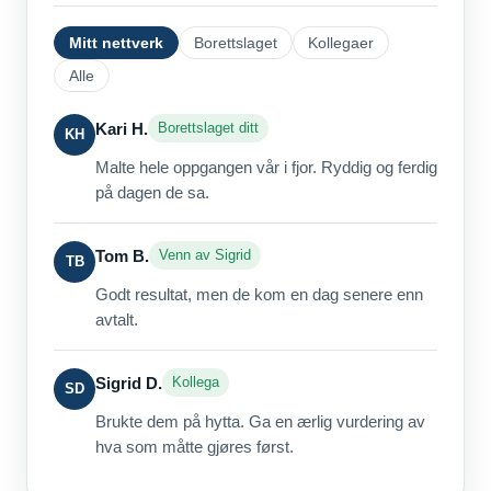
Mitt nettverk
Borettslaget
Kollegaer
Alle
Kari H.
Borettslaget ditt
KH
Malte hele oppgangen vår i fjor. Ryddig og ferdig
på dagen de sa.
Tom B.
Venn av Sigrid
TB
Godt resultat, men de kom en dag senere enn
avtalt.
Sigrid D.
Kollega
SD
Brukte dem på hytta. Ga en ærlig vurdering av
hva som måtte gjøres først.