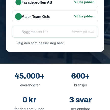
Fasadeproffen AS
Vil ha jobben
Maler-Team Oslo
Vil ha jobben
Byggmester Lie
Venter på svar
Velg den som passer deg best
45.000+
600+
leverandører
bransjer
0 kr
3 svar
for deg som kunde
per oppdrag