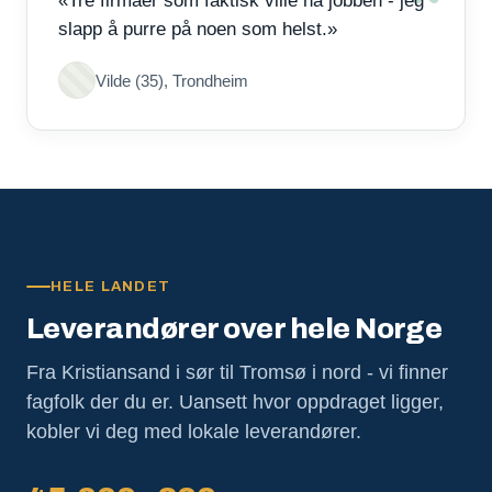
«Tre firmaer som faktisk ville ha jobben - jeg
slapp å purre på noen som helst.»
Vilde (35), Trondheim
HELE LANDET
Leverandører over hele Norge
Fra Kristiansand i sør til Tromsø i nord - vi finner
fagfolk der du er. Uansett hvor oppdraget ligger,
kobler vi deg med lokale leverandører.