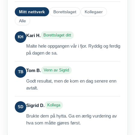
Mitt nettverk
Borettslaget
Kollegaer
Alle
Kari H.
Borettslaget ditt
KH
Malte hele oppgangen vår i fjor. Ryddig og ferdig
på dagen de sa.
Tom B.
Venn av Sigrid
TB
Godt resultat, men de kom en dag senere enn
avtalt.
Sigrid D.
Kollega
SD
Brukte dem på hytta. Ga en ærlig vurdering av
hva som måtte gjøres først.