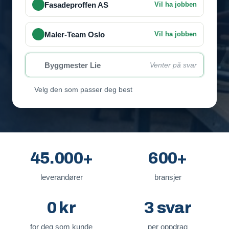
Fasadeproffen AS
Vil ha jobben
Maler-Team Oslo
Vil ha jobben
Byggmester Lie
Venter på svar
Velg den som passer deg best
45.000+
600+
leverandører
bransjer
0 kr
3 svar
for deg som kunde
per oppdrag