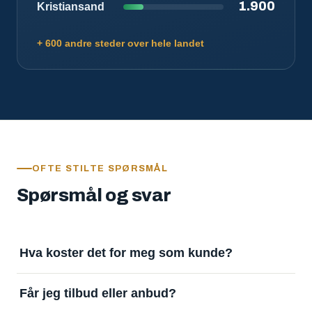
1.900
Kristiansand
+ 600 andre steder over hele landet
OFTE STILTE SPØRSMÅL
Spørsmål og svar
Hva koster det for meg som kunde?
Ingenting. Det er gratis å legge inn oppdrag og gratis
Får jeg tilbud eller anbud?
å motta svar. Tjenesten finansieres av