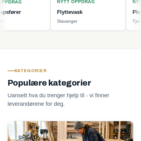
NYTT OPPDRAG
NYTT OPPD
G
r
Flyttevask
Plenklippin
Stavanger
Tjøme
KATEGORIER
Populære kategorier
Uansett hva du trenger hjelp til - vi finner
leverandørene for deg.