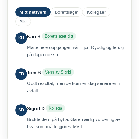
Mitt nettverk
Borettslaget
Kollegaer
Alle
Kari H.
Borettslaget ditt
KH
Malte hele oppgangen vår i fjor. Ryddig og ferdig
på dagen de sa.
Tom B.
Venn av Sigrid
TB
Godt resultat, men de kom en dag senere enn
avtalt.
Sigrid D.
Kollega
SD
Brukte dem på hytta. Ga en ærlig vurdering av
hva som måtte gjøres først.