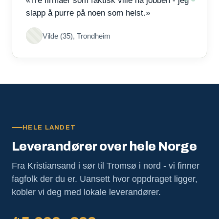
«Tre firmaer som faktisk ville ha jobben - jeg
slapp å purre på noen som helst.»
Vilde (35), Trondheim
HELE LANDET
Leverandører over hele Norge
Fra Kristiansand i sør til Tromsø i nord - vi finner
fagfolk der du er. Uansett hvor oppdraget ligger,
kobler vi deg med lokale leverandører.