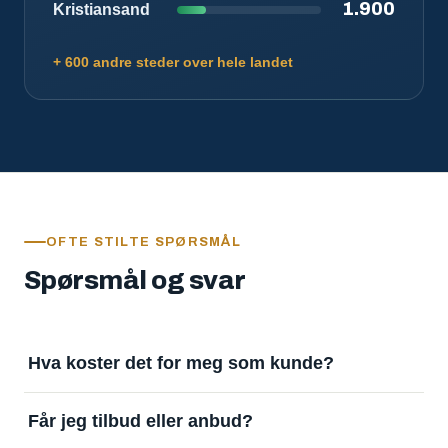
1.900
Kristiansand
+ 600 andre steder over hele landet
OFTE STILTE SPØRSMÅL
Spørsmål og svar
Hva koster det for meg som kunde?
Ingenting. Det er gratis å legge inn oppdrag og gratis
Får jeg tilbud eller anbud?
å motta svar. Tjenesten finansieres av