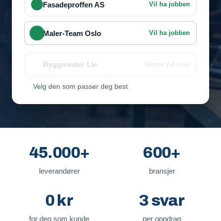
Fasadeproffen AS
Vil ha jobben
Maler-Team Oslo
Vil ha jobben
Byggmester Lie
Venter på svar
Velg den som passer deg best
45.000+
600+
leverandører
bransjer
0 kr
3 svar
for deg som kunde
per oppdrag