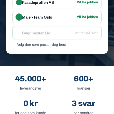
Fasadeproffen AS
Vil ha jobben
Maler-Team Oslo
Vil ha jobben
Byggmester Lie
Venter på svar
Velg den som passer deg best
45.000+
600+
leverandører
bransjer
0 kr
3 svar
for deg som kunde
per oppdrag