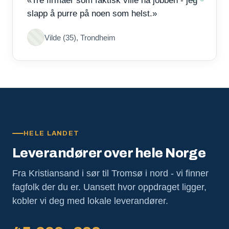
«Tre firmaer som faktisk ville ha jobben - jeg
slapp å purre på noen som helst.»
Vilde (35), Trondheim
HELE LANDET
Leverandører over hele Norge
Fra Kristiansand i sør til Tromsø i nord - vi finner
fagfolk der du er. Uansett hvor oppdraget ligger,
kobler vi deg med lokale leverandører.