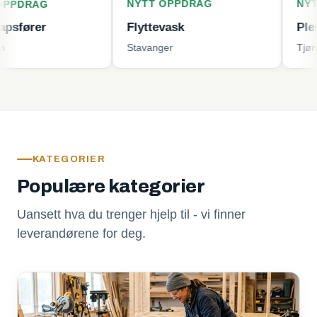
NYTT OPPDRAG
NYTT OPPD
G
Flyttevask
Plenklippin
Stavanger
Tjøme
KATEGORIER
Populære kategorier
Uansett hva du trenger hjelp til - vi finner
leverandørene for deg.