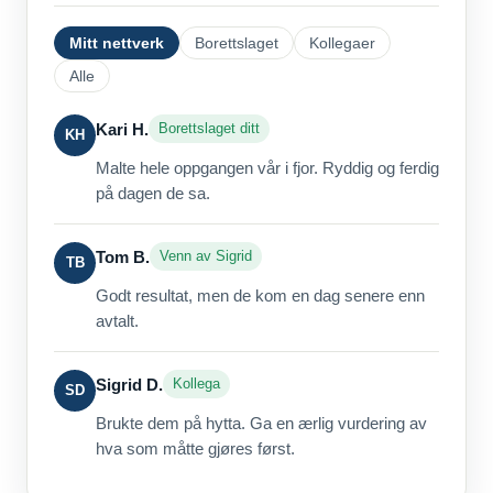
Mitt nettverk
Borettslaget
Kollegaer
Alle
Kari H.
Borettslaget ditt
KH
Malte hele oppgangen vår i fjor. Ryddig og ferdig
på dagen de sa.
Tom B.
Venn av Sigrid
TB
Godt resultat, men de kom en dag senere enn
avtalt.
Sigrid D.
Kollega
SD
Brukte dem på hytta. Ga en ærlig vurdering av
hva som måtte gjøres først.