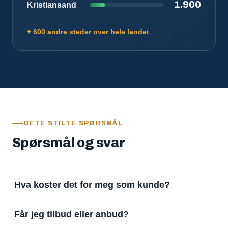
1.900
Kristiansand
+ 600 andre steder over hele landet
OFTE STILTE SPØRSMÅL
Spørsmål og svar
Hva koster det for meg som kunde?
Ingenting. Det er gratis å legge inn oppdrag og gratis
Får jeg tilbud eller anbud?
å motta svar. Tjenesten finansieres av