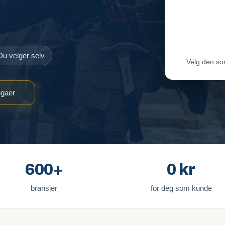
Maler-T
Byggmes
Du velger selv
Velg den so
egaer
600+
0 kr
bransjer
for deg som kunde