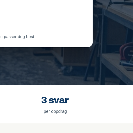
eam Oslo
Vil ha jobben
ter Lie
Venter på svar
m passer deg best
3 svar
per oppdrag