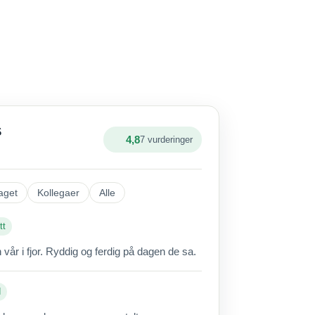
S
4,8
7 vurderinger
aget
Kollegaer
Alle
tt
vår i fjor. Ryddig og ferdig på dagen de sa.
d