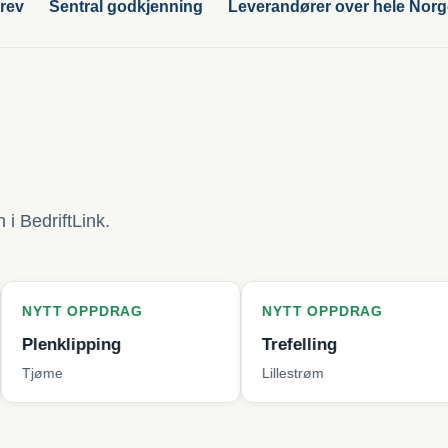
rev
Sentral godkjenning
Leverandører over hele Nor
i BedriftLink.
PPDRAG
NYTT OPPDRAG
NYT
ping
Trefelling
Bytt
Lillestrøm
Berg