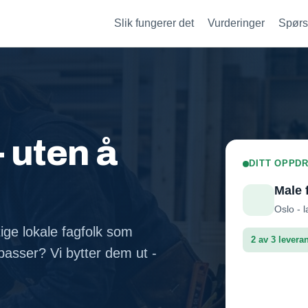
Slik fungerer det
Vurderinger
Spørs
- uten å
DITT OPPDR
Male 
Oslo - l
tige lokale fagfolk som
2 av 3 levera
asser? Vi bytter dem ut -
Fasadep