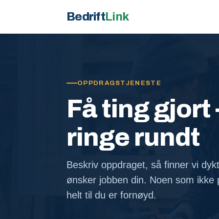
Bedrift
Link
OPPDRAGSTJENESTE
Få ting gjort 
ringe rundt
Beskriv oppdraget, så finner vi dyk
ønsker jobben din. Noen som ikke p
helt til du er fornøyd.