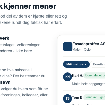
sk kjenner mener
god del av dem er kjøpte eller rett og
kene rundt deg faktisk har erfart.
tverk
Fasadeproffen A
ttslaget, velforeningen
Maler - Oslo
andøren - ikke bare
Mitt nettverk
Borettsl
re se hva naboene i
Kari H.
Borettslaget di
ne dine? Det bestemmer du.
KH
 navn
Malte hele oppgangen 
, velger du hvem som får se
lforeningen, kollegaer, eller
Tom B.
Venn av Sigri
TB