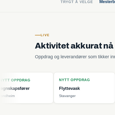
Mesterb
TRYGT Å VELGE
LIVE
Aktivitet akkurat nå
Oppdrag og leverandører som tikker inn 
NYTT OPPDRAG
NYTT O
DRAG
ører
Flyttevask
Plenklip
Stavanger
Tjøme