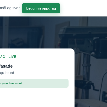
mål og svar
Legg inn oppdrag
AG - LIVE
fasade
agt inn nå
ndører har svart
roffen AS
Vil ha jobben