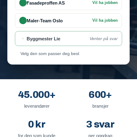
Fasadeproffen AS
Vil ha jobben
Maler-Team Oslo
Vil ha jobben
Byggmester Lie
Venter på svar
Velg den som passer deg best
45.000+
600+
leverandører
bransjer
0 kr
3 svar
for deg som kunde
per oppdrag