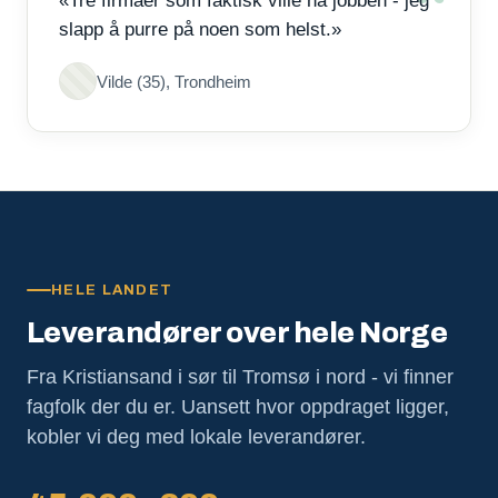
«Tre firmaer som faktisk ville ha jobben - jeg
slapp å purre på noen som helst.»
Vilde (35), Trondheim
HELE LANDET
Leverandører over hele Norge
Fra Kristiansand i sør til Tromsø i nord - vi finner
fagfolk der du er. Uansett hvor oppdraget ligger,
kobler vi deg med lokale leverandører.