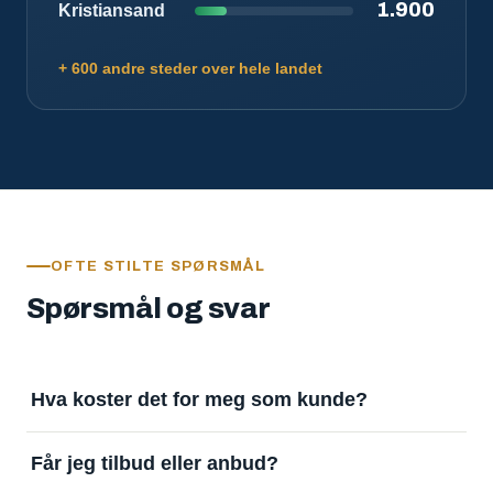
1.900
Kristiansand
+ 600 andre steder over hele landet
OFTE STILTE SPØRSMÅL
Spørsmål og svar
Hva koster det for meg som kunde?
Ingenting. Det er gratis å legge inn oppdrag og gratis
Får jeg tilbud eller anbud?
å motta svar. Tjenesten finansieres av