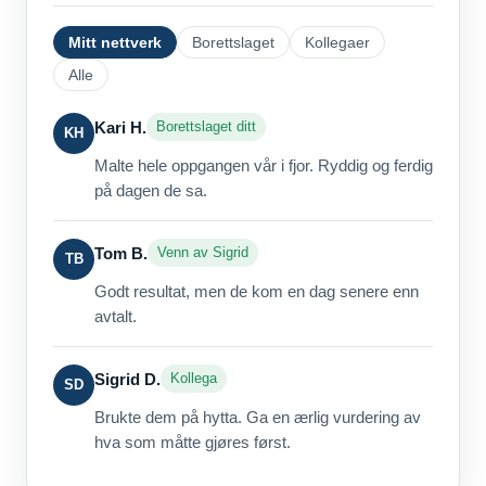
Mitt nettverk
Borettslaget
Kollegaer
Alle
Kari H.
Borettslaget ditt
KH
Malte hele oppgangen vår i fjor. Ryddig og ferdig
på dagen de sa.
Tom B.
Venn av Sigrid
TB
Godt resultat, men de kom en dag senere enn
avtalt.
Sigrid D.
Kollega
SD
Brukte dem på hytta. Ga en ærlig vurdering av
hva som måtte gjøres først.