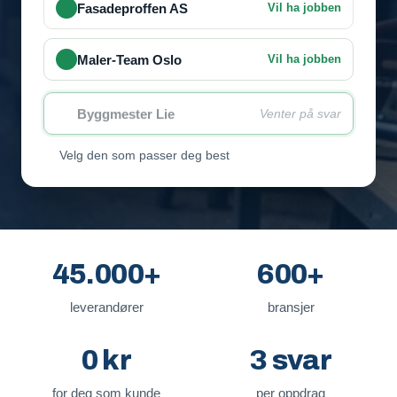
Fasadeproffen AS
Vil ha jobben
Maler-Team Oslo
Vil ha jobben
Byggmester Lie
Venter på svar
Velg den som passer deg best
45.000+
600+
leverandører
bransjer
0 kr
3 svar
for deg som kunde
per oppdrag