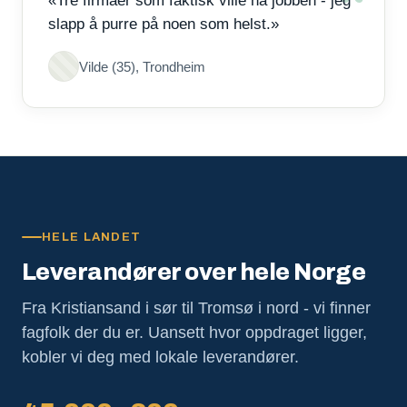
«Tre firmaer som faktisk ville ha jobben - jeg
slapp å purre på noen som helst.»
Vilde (35), Trondheim
HELE LANDET
Leverandører over hele Norge
Fra Kristiansand i sør til Tromsø i nord - vi finner
fagfolk der du er. Uansett hvor oppdraget ligger,
kobler vi deg med lokale leverandører.