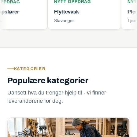
NYTT OPPDRAG
NYTT OPPD
G
Flyttevask
Plenklippin
Stavanger
Tjøme
KATEGORIER
Populære kategorier
Uansett hva du trenger hjelp til - vi finner
leverandørene for deg.