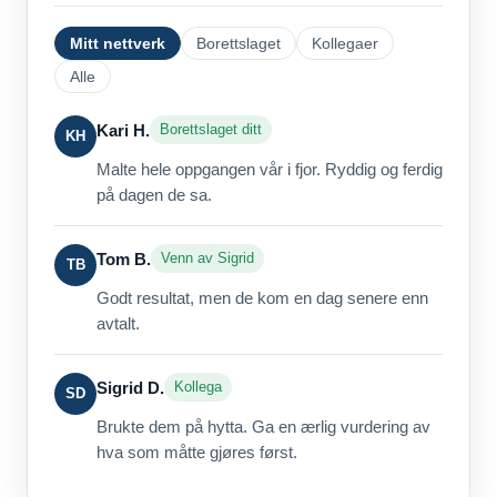
Mitt nettverk
Borettslaget
Kollegaer
Alle
Kari H.
Borettslaget ditt
KH
Malte hele oppgangen vår i fjor. Ryddig og ferdig
på dagen de sa.
Tom B.
Venn av Sigrid
TB
Godt resultat, men de kom en dag senere enn
avtalt.
Sigrid D.
Kollega
SD
Brukte dem på hytta. Ga en ærlig vurdering av
hva som måtte gjøres først.