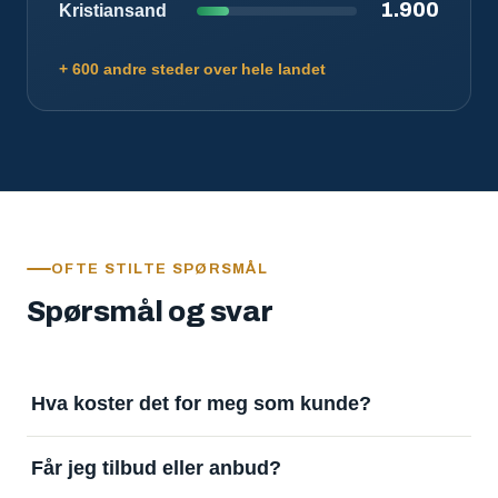
1.900
Kristiansand
+ 600 andre steder over hele landet
OFTE STILTE SPØRSMÅL
Spørsmål og svar
Hva koster det for meg som kunde?
Ingenting. Det er gratis å legge inn oppdrag og gratis
Får jeg tilbud eller anbud?
å motta svar. Tjenesten finansieres av