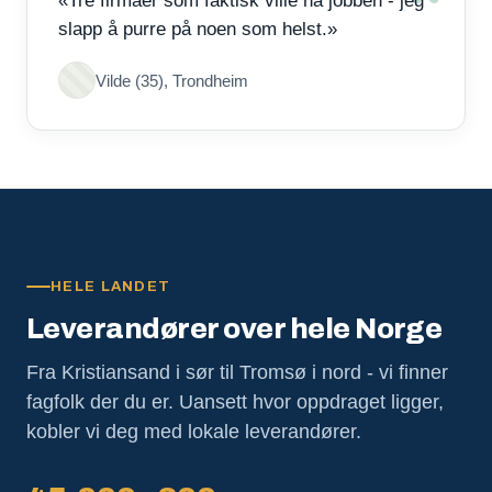
«Tre firmaer som faktisk ville ha jobben - jeg
slapp å purre på noen som helst.»
Vilde (35), Trondheim
HELE LANDET
Leverandører over hele Norge
Fra Kristiansand i sør til Tromsø i nord - vi finner
fagfolk der du er. Uansett hvor oppdraget ligger,
kobler vi deg med lokale leverandører.