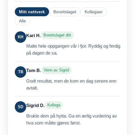
Mitt nettverk
Borettslaget
Kollegaer
Alle
Kari H.
Borettslaget ditt
KH
Malte hele oppgangen vår i fjor. Ryddig og ferdig
på dagen de sa.
Tom B.
Venn av Sigrid
TB
Godt resultat, men de kom en dag senere enn
avtalt.
Sigrid D.
Kollega
SD
Brukte dem på hytta. Ga en ærlig vurdering av
hva som måtte gjøres først.