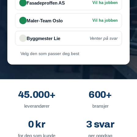
Velg den som passer deg best
45.000+
600+
leverandører
bransjer
0 kr
3 svar
for deg som kunde
per oppdrag