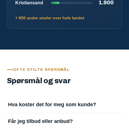
1.900
Kristiansand
+ 600 andre steder over hele landet
OFTE STILTE SPØRSMÅL
Spørsmål og svar
Hva koster det for meg som kunde?
Ingenting. Det er gratis å legge inn oppdrag og gratis
Får jeg tilbud eller anbud?
å motta svar. Tjenesten finansieres av