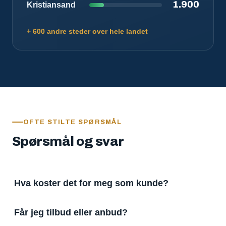
1.900
Kristiansand
+ 600 andre steder over hele landet
OFTE STILTE SPØRSMÅL
Spørsmål og svar
Hva koster det for meg som kunde?
Ingenting. Det er gratis å legge inn oppdrag og gratis
Får jeg tilbud eller anbud?
å motta svar. Tjenesten finansieres av