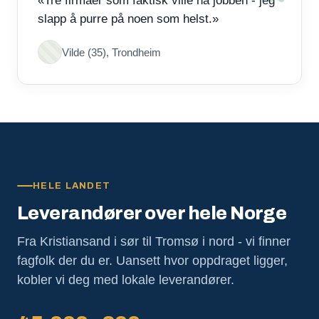
«Tre firmaer som faktisk ville ha jobben - jeg
slapp å purre på noen som helst.»
Vilde (35), Trondheim
HELE LANDET
Leverandører over hele Norge
Fra Kristiansand i sør til Tromsø i nord - vi finner
fagfolk der du er. Uansett hvor oppdraget ligger,
kobler vi deg med lokale leverandører.