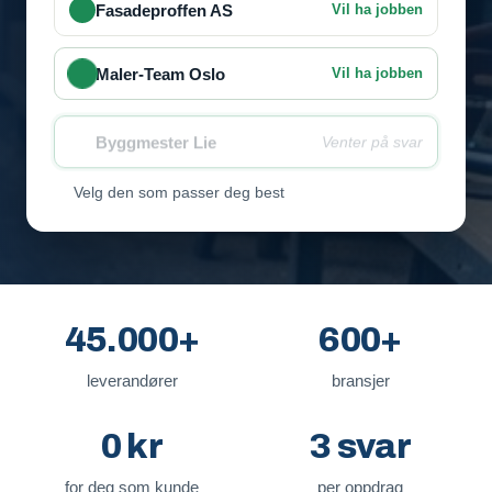
Fasadeproffen AS
Vil ha jobben
Maler-Team Oslo
Vil ha jobben
Byggmester Lie
Venter på svar
Velg den som passer deg best
45.000+
600+
leverandører
bransjer
0 kr
3 svar
for deg som kunde
per oppdrag