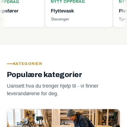
NYTT OPPDRAG
NYTT OPPD
G
Flyttevask
Plenklippin
Stavanger
Tjøme
KATEGORIER
Populære kategorier
Uansett hva du trenger hjelp til - vi finner
leverandørene for deg.