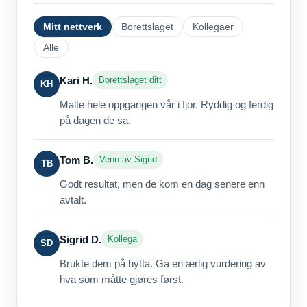
Mitt nettverk
Borettslaget
Kollegaer
Alle
Kari H.
Borettslaget ditt
KH
Malte hele oppgangen vår i fjor. Ryddig og ferdig
på dagen de sa.
Tom B.
Venn av Sigrid
TB
Godt resultat, men de kom en dag senere enn
avtalt.
Sigrid D.
Kollega
SD
Brukte dem på hytta. Ga en ærlig vurdering av
hva som måtte gjøres først.