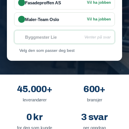
Fasadeproffen AS
Vil ha jobben
Maler-Team Oslo
Vil ha jobben
Byggmester Lie
Venter på svar
Velg den som passer deg best
45.000+
600+
leverandører
bransjer
0 kr
3 svar
for deg som kunde
per oppdrag