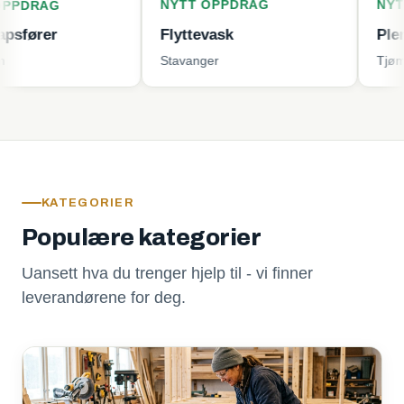
NYTT OPPDRAG
NYTT OPPD
G
Flyttevask
Plenklippin
Stavanger
Tjøme
KATEGORIER
Populære kategorier
Uansett hva du trenger hjelp til - vi finner
leverandørene for deg.