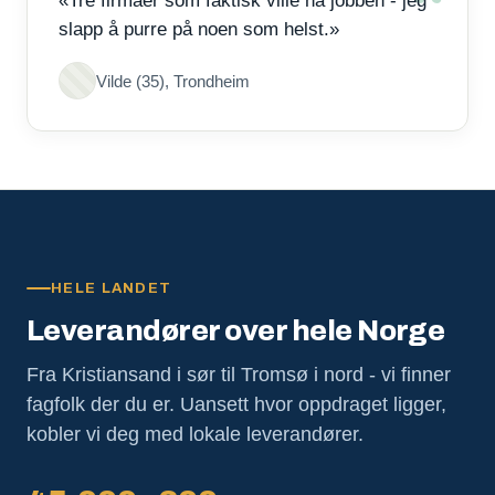
«Tre firmaer som faktisk ville ha jobben - jeg
slapp å purre på noen som helst.»
Vilde (35), Trondheim
HELE LANDET
Leverandører over hele Norge
Fra Kristiansand i sør til Tromsø i nord - vi finner
fagfolk der du er. Uansett hvor oppdraget ligger,
kobler vi deg med lokale leverandører.