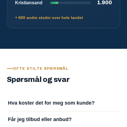
1.900
Kristiansand
+ 600 andre steder over hele landet
OFTE STILTE SPØRSMÅL
Spørsmål og svar
Hva koster det for meg som kunde?
Ingenting. Det er gratis å legge inn oppdrag og gratis
Får jeg tilbud eller anbud?
å motta svar. Tjenesten finansieres av