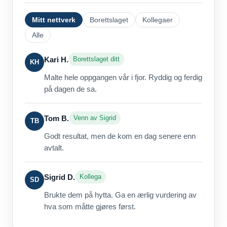
Mitt nettverk
Borettslaget
Kollegaer
Alle
Kari H.
Borettslaget ditt
KH
Malte hele oppgangen vår i fjor. Ryddig og ferdig
på dagen de sa.
Tom B.
Venn av Sigrid
TB
Godt resultat, men de kom en dag senere enn
avtalt.
Sigrid D.
Kollega
SD
Brukte dem på hytta. Ga en ærlig vurdering av
hva som måtte gjøres først.