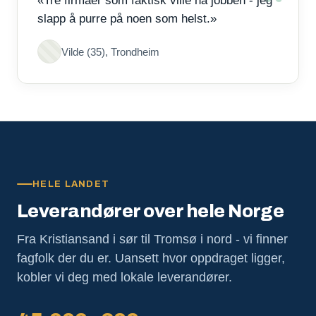
«Tre firmaer som faktisk ville ha jobben - jeg
slapp å purre på noen som helst.»
Vilde (35), Trondheim
HELE LANDET
Leverandører over hele Norge
Fra Kristiansand i sør til Tromsø i nord - vi finner
fagfolk der du er. Uansett hvor oppdraget ligger,
kobler vi deg med lokale leverandører.