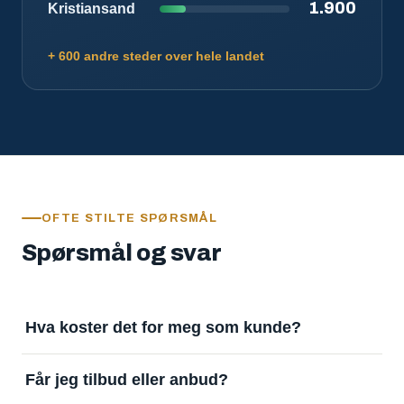
1.900
Kristiansand
+ 600 andre steder over hele landet
OFTE STILTE SPØRSMÅL
Spørsmål og svar
Hva koster det for meg som kunde?
Ingenting. Det er gratis å legge inn oppdrag og gratis
Får jeg tilbud eller anbud?
å motta svar. Tjenesten finansieres av