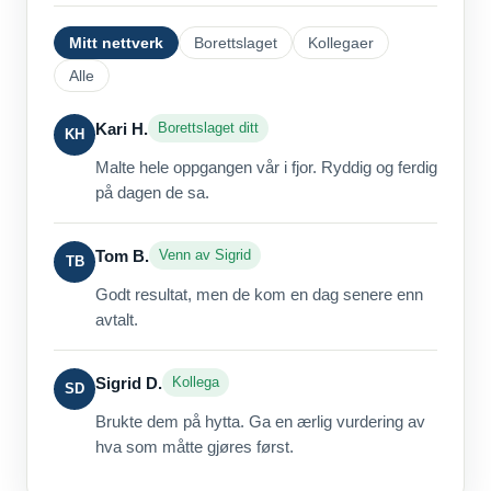
Mitt nettverk
Borettslaget
Kollegaer
Alle
Kari H.
Borettslaget ditt
KH
Malte hele oppgangen vår i fjor. Ryddig og ferdig
på dagen de sa.
Tom B.
Venn av Sigrid
TB
Godt resultat, men de kom en dag senere enn
avtalt.
Sigrid D.
Kollega
SD
Brukte dem på hytta. Ga en ærlig vurdering av
hva som måtte gjøres først.