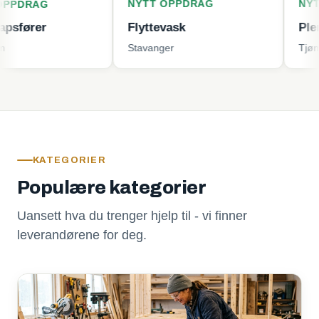
NYTT OPPDRAG
NYTT OPPD
G
Flyttevask
Plenklippin
Stavanger
Tjøme
KATEGORIER
Populære kategorier
Uansett hva du trenger hjelp til - vi finner
leverandørene for deg.