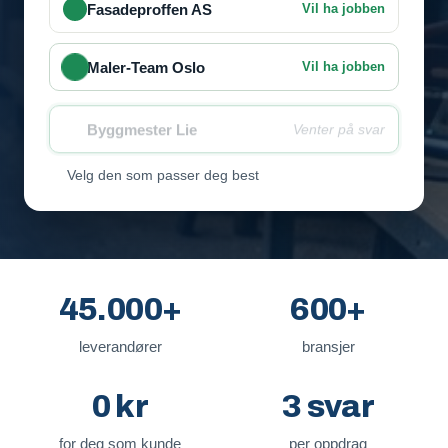
Fasadeproffen AS
Vil ha jobben
Maler-Team Oslo
Vil ha jobben
Byggmester Lie
Venter på svar
Velg den som passer deg best
45.000+
600+
leverandører
bransjer
0 kr
3 svar
for deg som kunde
per oppdrag