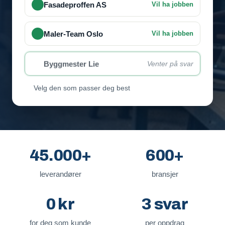
Fasadeproffen AS
Vil ha jobben
Maler-Team Oslo
Vil ha jobben
Byggmester Lie
Venter på svar
Velg den som passer deg best
45.000+
600+
leverandører
bransjer
0 kr
3 svar
for deg som kunde
per oppdrag