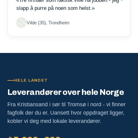
«Tre firmaer som faktisk ville ha jobben - jeg
slapp å purre på noen som helst.»
Vilde (35), Trondheim
HELE LANDET
Leverandører over hele Norge
Fra Kristiansand i sør til Tromsø i nord - vi finner
fagfolk der du er. Uansett hvor oppdraget ligger,
kobler vi deg med lokale leverandører.