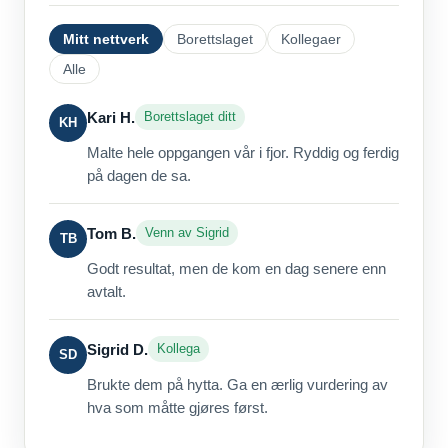
Mitt nettverk
Borettslaget
Kollegaer
Alle
Kari H.
Borettslaget ditt
KH
Malte hele oppgangen vår i fjor. Ryddig og ferdig
på dagen de sa.
Tom B.
Venn av Sigrid
TB
Godt resultat, men de kom en dag senere enn
avtalt.
Sigrid D.
Kollega
SD
Brukte dem på hytta. Ga en ærlig vurdering av
hva som måtte gjøres først.