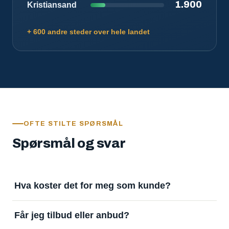
1.900
Kristiansand
+ 600 andre steder over hele landet
OFTE STILTE SPØRSMÅL
Spørsmål og svar
Hva koster det for meg som kunde?
Ingenting. Det er gratis å legge inn oppdrag og gratis
Får jeg tilbud eller anbud?
å motta svar. Tjenesten finansieres av