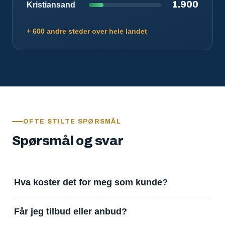
1.900
Kristiansand
+ 600 andre steder over hele landet
OFTE STILTE SPØRSMÅL
Spørsmål og svar
Hva koster det for meg som kunde?
Ingenting. Det er gratis å legge inn oppdrag og gratis
Får jeg tilbud eller anbud?
å motta svar. Tjenesten finansieres av