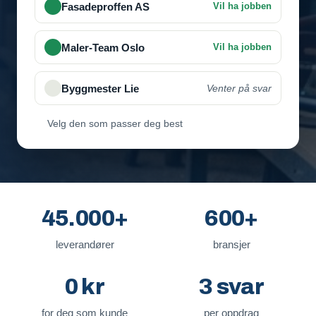
Fasadeproffen AS
Vil ha jobben
Velg den som passer deg best
45.000+
600+
leverandører
bransjer
0 kr
3 svar
for deg som kunde
per oppdrag