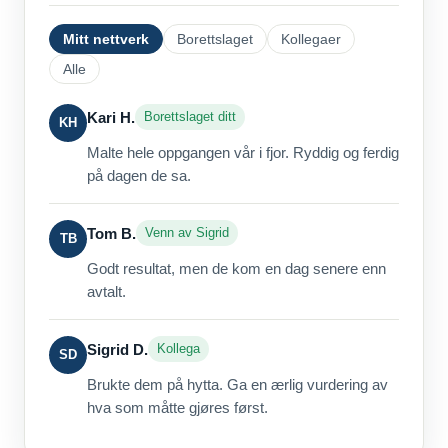
Mitt nettverk
Borettslaget
Kollegaer
Alle
Kari H.
Borettslaget ditt
KH
Malte hele oppgangen vår i fjor. Ryddig og ferdig
på dagen de sa.
Tom B.
Venn av Sigrid
TB
Godt resultat, men de kom en dag senere enn
avtalt.
Sigrid D.
Kollega
SD
Brukte dem på hytta. Ga en ærlig vurdering av
hva som måtte gjøres først.