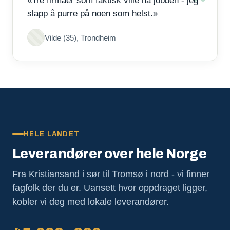
«Tre firmaer som faktisk ville ha jobben - jeg
slapp å purre på noen som helst.»
Vilde (35), Trondheim
HELE LANDET
Leverandører over hele Norge
Fra Kristiansand i sør til Tromsø i nord - vi finner
fagfolk der du er. Uansett hvor oppdraget ligger,
kobler vi deg med lokale leverandører.