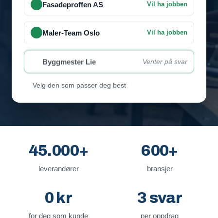
Fasadeproffen AS
Vil ha jobben
Maler-Team Oslo
Vil ha jobben
Byggmester Lie
Venter på svar
Velg den som passer deg best
45.000+
600+
leverandører
bransjer
0 kr
3 svar
for deg som kunde
per oppdrag