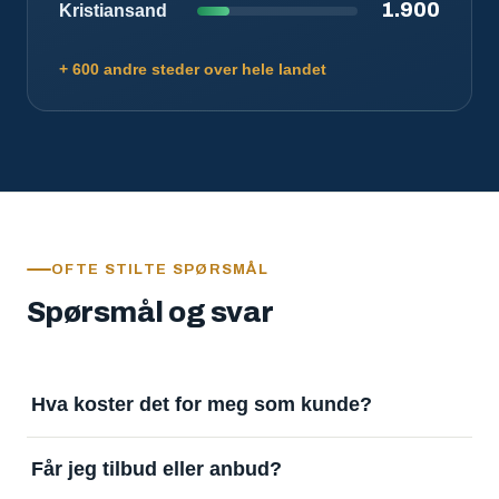
1.900
Kristiansand
+ 600 andre steder over hele landet
OFTE STILTE SPØRSMÅL
Spørsmål og svar
Hva koster det for meg som kunde?
Ingenting. Det er gratis å legge inn oppdrag og gratis
Får jeg tilbud eller anbud?
å motta svar. Tjenesten finansieres av