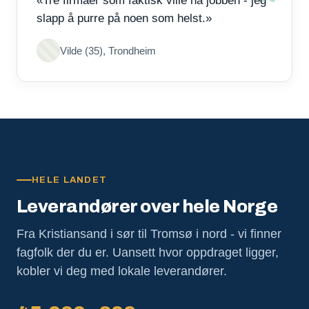
«Tre firmaer som faktisk ville ha jobben - jeg
slapp å purre på noen som helst.»
Vilde (35), Trondheim
HELE LANDET
Leverandører over hele Norge
Fra Kristiansand i sør til Tromsø i nord - vi finner
fagfolk der du er. Uansett hvor oppdraget ligger,
kobler vi deg med lokale leverandører.