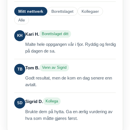
Mitt nettverk
Borettslaget
Kollegaer
Alle
Kari H.
Borettslaget ditt
KH
Malte hele oppgangen vår i fjor. Ryddig og ferdig
på dagen de sa.
Tom B.
Venn av Sigrid
TB
Godt resultat, men de kom en dag senere enn
avtalt.
Sigrid D.
Kollega
SD
Brukte dem på hytta. Ga en ærlig vurdering av
hva som måtte gjøres først.