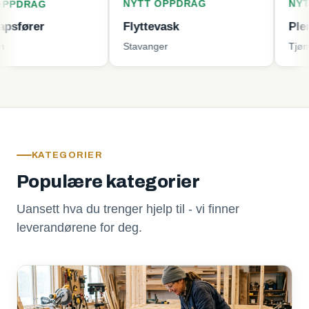
NYTT OPPDRAG
NYTT OPPD
G
Flyttevask
Plenklippin
Stavanger
Tjøme
KATEGORIER
Populære kategorier
Uansett hva du trenger hjelp til - vi finner
leverandørene for deg.