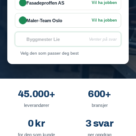
Fasadeproffen AS
Vil ha jobben
Maler-Team Oslo
Vil ha jobben
Byggmester Lie
Venter på svar
Velg den som passer deg best
45.000+
600+
leverandører
bransjer
0 kr
3 svar
for deg som kunde
per oppdrag