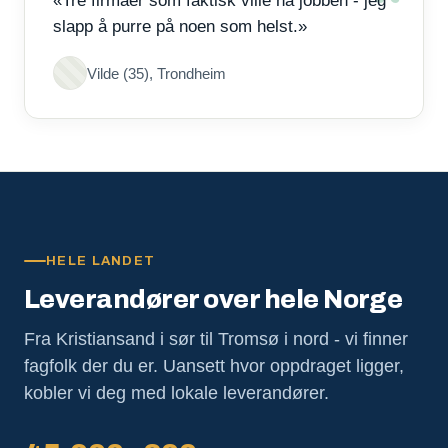
«Tre firmaer som faktisk ville ha jobben - jeg
slapp å purre på noen som helst.»
Vilde (35), Trondheim
HELE LANDET
Leverandører over hele Norge
Fra Kristiansand i sør til Tromsø i nord - vi finner
fagfolk der du er. Uansett hvor oppdraget ligger,
kobler vi deg med lokale leverandører.