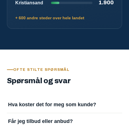
1.900
Kristiansand
+ 600 andre steder over hele landet
OFTE STILTE SPØRSMÅL
Spørsmål og svar
Hva koster det for meg som kunde?
Ingenting. Det er gratis å legge inn oppdrag og gratis
Får jeg tilbud eller anbud?
å motta svar. Tjenesten finansieres av