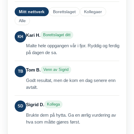
Mitt nettverk
Borettslaget
Kollegaer
Alle
Kari H.
Borettslaget ditt
KH
Malte hele oppgangen vår i fjor. Ryddig og ferdig
på dagen de sa.
Tom B.
Venn av Sigrid
TB
Godt resultat, men de kom en dag senere enn
avtalt.
Sigrid D.
Kollega
SD
Brukte dem på hytta. Ga en ærlig vurdering av
hva som måtte gjøres først.