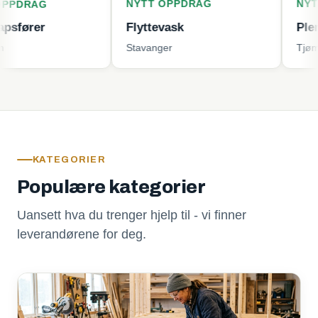
NYTT OPPDRAG
NYTT OPPD
G
Flyttevask
Plenklippin
Stavanger
Tjøme
KATEGORIER
Populære kategorier
Uansett hva du trenger hjelp til - vi finner
leverandørene for deg.