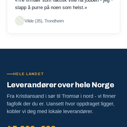
«Tre firmaer som faktisk ville ha jobben - jeg
slapp å purre på noen som helst.»
Vilde (35), Trondheim
HELE LANDET
Leverandører over hele Norge
Fra Kristiansand i sør til Tromsø i nord - vi finner
fagfolk der du er. Uansett hvor oppdraget ligger,
kobler vi deg med lokale leverandører.