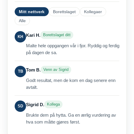
Mitt nettverk
Borettslaget
Kollegaer
Alle
Kari H.
Borettslaget ditt
KH
Malte hele oppgangen vår i fjor. Ryddig og ferdig
på dagen de sa.
Tom B.
Venn av Sigrid
TB
Godt resultat, men de kom en dag senere enn
avtalt.
Sigrid D.
Kollega
SD
Brukte dem på hytta. Ga en ærlig vurdering av
hva som måtte gjøres først.