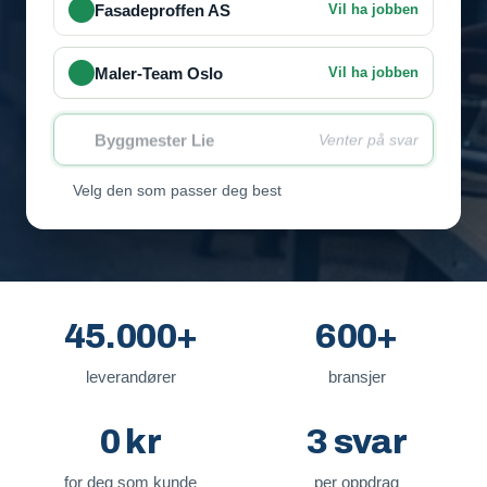
Fasadeproffen AS
Vil ha jobben
Maler-Team Oslo
Vil ha jobben
Byggmester Lie
Venter på svar
Velg den som passer deg best
45.000+
600+
leverandører
bransjer
0 kr
3 svar
for deg som kunde
per oppdrag