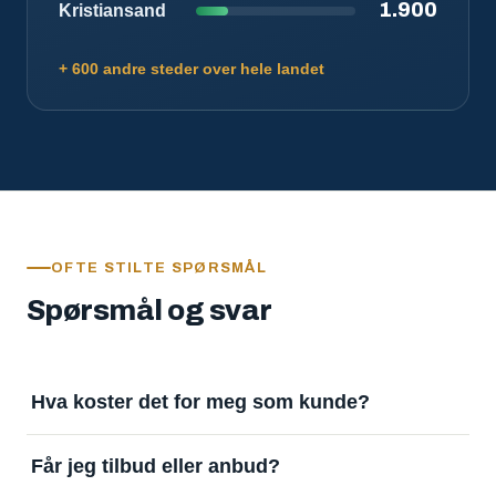
1.900
Kristiansand
+ 600 andre steder over hele landet
OFTE STILTE SPØRSMÅL
Spørsmål og svar
Hva koster det for meg som kunde?
Ingenting. Det er gratis å legge inn oppdrag og gratis
Får jeg tilbud eller anbud?
å motta svar. Tjenesten finansieres av