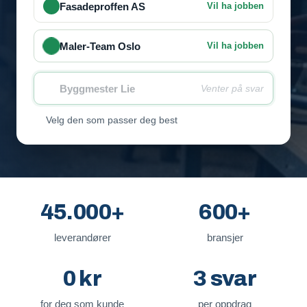
Fasadeproffen AS
Vil ha jobben
Maler-Team Oslo
Vil ha jobben
Byggmester Lie
Venter på svar
Velg den som passer deg best
45.000+
600+
leverandører
bransjer
0 kr
3 svar
for deg som kunde
per oppdrag