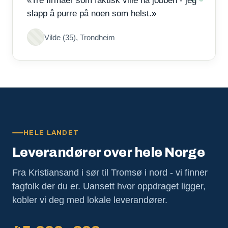
«Tre firmaer som faktisk ville ha jobben - jeg
slapp å purre på noen som helst.»
Vilde (35), Trondheim
HELE LANDET
Leverandører over hele Norge
Fra Kristiansand i sør til Tromsø i nord - vi finner
fagfolk der du er. Uansett hvor oppdraget ligger,
kobler vi deg med lokale leverandører.