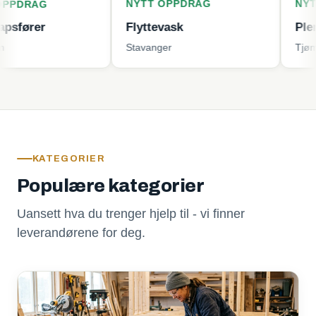
NYTT OPPDRAG
NYTT OPPD
G
Flyttevask
Plenklippin
Stavanger
Tjøme
KATEGORIER
Populære kategorier
Uansett hva du trenger hjelp til - vi finner
leverandørene for deg.