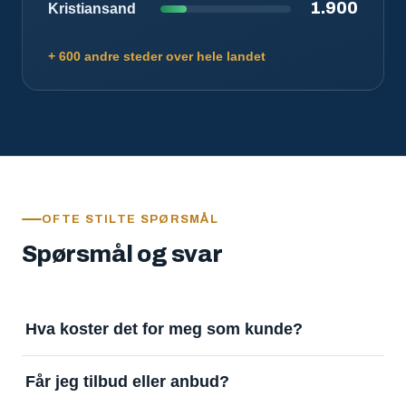
1.900
Kristiansand
+ 600 andre steder over hele landet
OFTE STILTE SPØRSMÅL
Spørsmål og svar
Hva koster det for meg som kunde?
Ingenting. Det er gratis å legge inn oppdrag og gratis
Får jeg tilbud eller anbud?
å motta svar. Tjenesten finansieres av