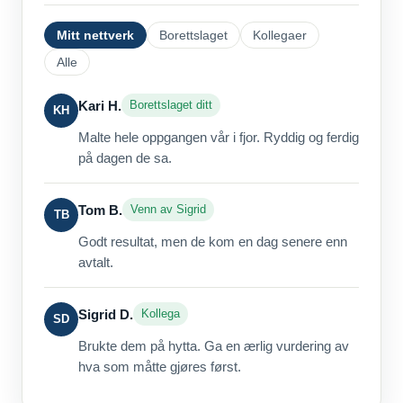
Mitt nettverk
Borettslaget
Kollegaer
Alle
Kari H.
Borettslaget ditt
KH
Malte hele oppgangen vår i fjor. Ryddig og ferdig
på dagen de sa.
Tom B.
Venn av Sigrid
TB
Godt resultat, men de kom en dag senere enn
avtalt.
Sigrid D.
Kollega
SD
Brukte dem på hytta. Ga en ærlig vurdering av
hva som måtte gjøres først.