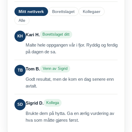
Mitt nettverk
Borettslaget
Kollegaer
Alle
Kari H.
Borettslaget ditt
KH
Malte hele oppgangen vår i fjor. Ryddig og ferdig
på dagen de sa.
Tom B.
Venn av Sigrid
TB
Godt resultat, men de kom en dag senere enn
avtalt.
Sigrid D.
Kollega
SD
Brukte dem på hytta. Ga en ærlig vurdering av
hva som måtte gjøres først.