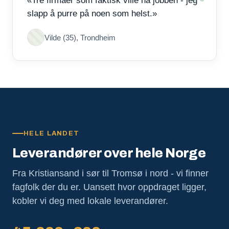
«Tre firmaer som faktisk ville ha jobben - jeg
slapp å purre på noen som helst.»
Vilde (35), Trondheim
HELE LANDET
Leverandører over hele Norge
Fra Kristiansand i sør til Tromsø i nord - vi finner
fagfolk der du er. Uansett hvor oppdraget ligger,
kobler vi deg med lokale leverandører.