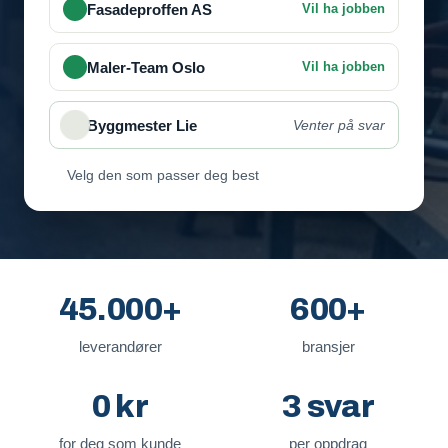
Velg den som passer deg best
45.000+
600+
leverandører
bransjer
0 kr
3 svar
for deg som kunde
per oppdrag