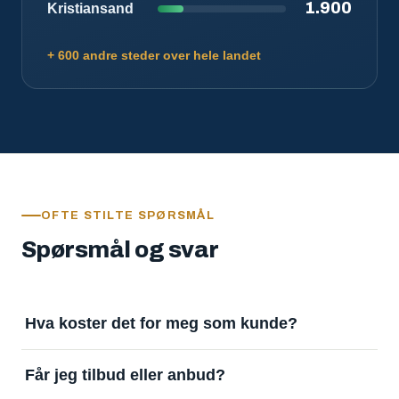
1.900
Kristiansand
+ 600 andre steder over hele landet
OFTE STILTE SPØRSMÅL
Spørsmål og svar
Hva koster det for meg som kunde?
Ingenting. Det er gratis å legge inn oppdrag og gratis
Får jeg tilbud eller anbud?
å motta svar. Tjenesten finansieres av