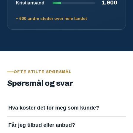
1.900
Kristiansand
+ 600 andre steder over hele landet
OFTE STILTE SPØRSMÅL
Spørsmål og svar
Hva koster det for meg som kunde?
Ingenting. Det er gratis å legge inn oppdrag og gratis
Får jeg tilbud eller anbud?
å motta svar. Tjenesten finansieres av