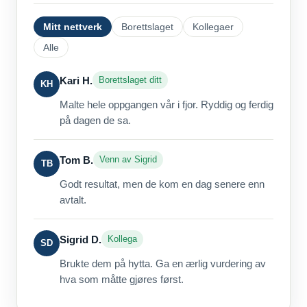
Mitt nettverk
Borettslaget
Kollegaer
Alle
Kari H.
Borettslaget ditt
KH
Malte hele oppgangen vår i fjor. Ryddig og ferdig
på dagen de sa.
Tom B.
Venn av Sigrid
TB
Godt resultat, men de kom en dag senere enn
avtalt.
Sigrid D.
Kollega
SD
Brukte dem på hytta. Ga en ærlig vurdering av
hva som måtte gjøres først.