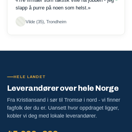
«Tre firmaer som faktisk ville ha jobben - jeg
slapp å purre på noen som helst.»
Vilde (35), Trondheim
HELE LANDET
Leverandører over hele Norge
Fra Kristiansand i sør til Tromsø i nord - vi finner
fagfolk der du er. Uansett hvor oppdraget ligger,
kobler vi deg med lokale leverandører.