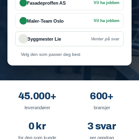
Velg den som passer deg best
45.000+
600+
leverandører
bransjer
0 kr
3 svar
for deg som kunde
per oppdrag