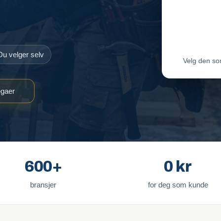
Maler-T
Byggmes
Du velger selv
Velg den so
egaer
600+
0 kr
bransjer
for deg som kunde