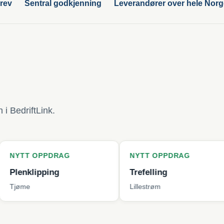
rev
Sentral godkjenning
Leverandører over hele Nor
i BedriftLink.
PPDRAG
NYTT OPPDRAG
NYT
ping
Trefelling
Bytt
Lillestrøm
Berg