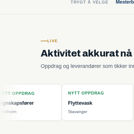
Mesterb
TRYGT Å VELGE
LIVE
Aktivitet akkurat nå
Oppdrag og leverandører som tikker inn 
NYTT OPPDRAG
NYTT O
RAG
rer
Flyttevask
Plenklip
Stavanger
Tjøme