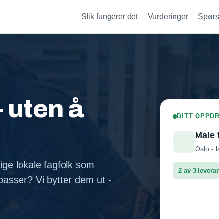
Slik fungerer det
Vurderinger
Spørs
- uten å
DITT OPPDR
Male 
Oslo - l
tige lokale fagfolk som
2 av 3 levera
asser? Vi bytter dem ut -
Fasadep