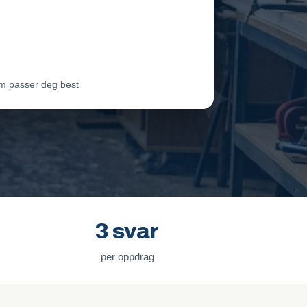
eam Oslo
Vil ha jobben
ter Lie
Venter på svar
m passer deg best
3 svar
per oppdrag