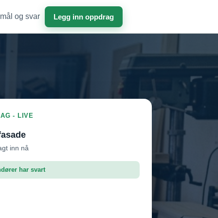
mål og svar
Legg inn oppdrag
AG - LIVE
fasade
agt inn nå
ndører har svart
roffen AS
Vil ha jobben