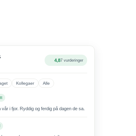
S
4,8
7 vurderinger
aget
Kollegaer
Alle
tt
vår i fjor. Ryddig og ferdig på dagen de sa.
d