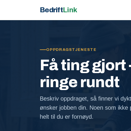
Bedrift
Link
OPPDRAGSTJENESTE
Få ting gjort 
ringe rundt
Beskriv oppdraget, så finner vi dyk
ønsker jobben din. Noen som ikke p
helt til du er fornøyd.