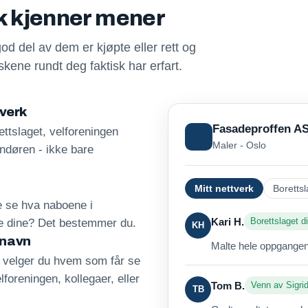
sk kjenner mener
god del av dem er kjøpte eller rett og
kene rundt deg faktisk har erfart.
tverk
Fasadeproffen A
ttslaget, velforeningen
Maler - Oslo
andøren - ikke bare
Mitt nettverk
Borettsl
re se hva naboene i
Kari H.
Borettslaget di
ne dine? Det bestemmer du.
KH
 navn
Malte hele oppgangen 
, velger du hvem som får se
lforeningen, kollegaer, eller
Tom B.
Venn av Sigri
TB