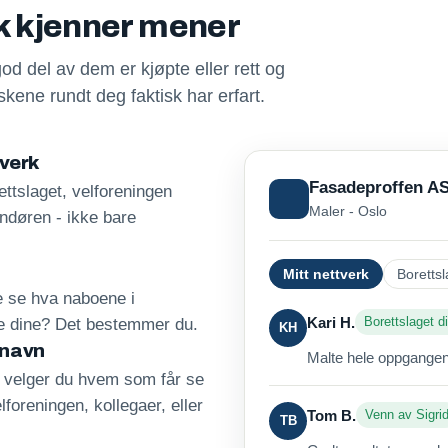
sk kjenner mener
god del av dem er kjøpte eller rett og
kene rundt deg faktisk har erfart.
tverk
Fasadeproffen A
ttslaget, velforeningen
Maler - Oslo
andøren - ikke bare
Mitt nettverk
Borettsl
re se hva naboene i
Kari H.
Borettslaget di
ne dine? Det bestemmer du.
KH
 navn
Malte hele oppgangen 
, velger du hvem som får se
lforeningen, kollegaer, eller
Tom B.
Venn av Sigri
TB