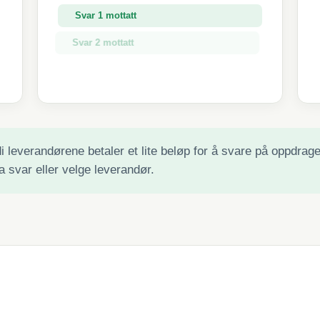
Svar 1 mottatt
Svar 2 mottatt
Svar 3 mottatt
 leverandørene betaler et lite beløp for å svare på oppdraget 
a svar eller velge leverandør.