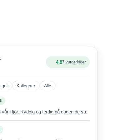
S
4,8
7 vurderinger
aget
Kollegaer
Alle
tt
vår i fjor. Ryddig og ferdig på dagen de sa.
d