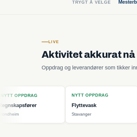
Mesterb
TRYGT Å VELGE
LIVE
Aktivitet akkurat nå
Oppdrag og leverandører som tikker inn 
NYTT OPPDRAG
NYTT O
DRAG
ører
Flyttevask
Plenkli
Stavanger
Tjøme