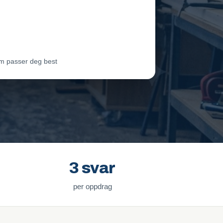
eam Oslo
Vil ha jobben
ter Lie
Venter på svar
m passer deg best
3 svar
per oppdrag