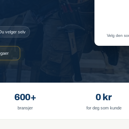
Maler-T
Byggmes
Du velger selv
Velg den so
egaer
600+
0 kr
bransjer
for deg som kunde