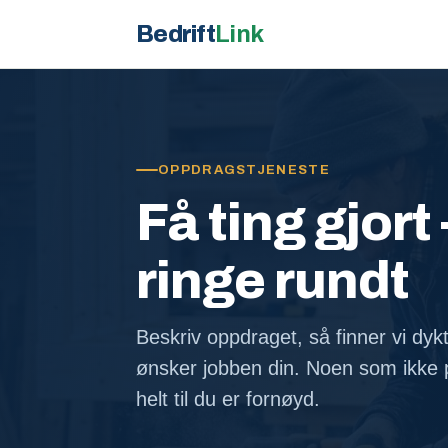
Bedrift
Link
OPPDRAGSTJENESTE
Få ting gjort 
ringe rundt
Beskriv oppdraget, så finner vi dyk
ønsker jobben din. Noen som ikke p
helt til du er fornøyd.