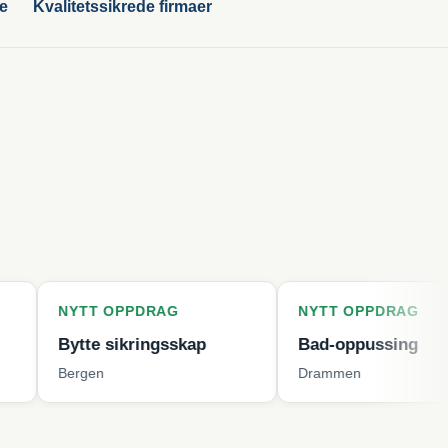
ge
Kvalitetssikrede firmaer
T OPPDRAG
NYTT OPPDRAG
te sikringsskap
Bad-oppussing
en
Drammen