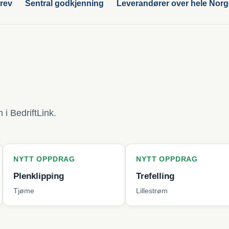
rev
Sentral godkjenning
Leverandører over hele Nor
i BedriftLink.
PPDRAG
NYTT OPPDRAG
NYT
pping
Trefelling
Byt
Lillestrøm
Berg