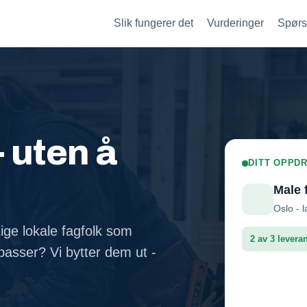
Slik fungerer det
Vurderinger
Spørs
- uten å
DITT OPPDR
Male 
Oslo - l
tige lokale fagfolk som
2 av 3 levera
asser? Vi bytter dem ut -
Fasadep