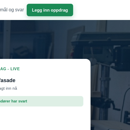
mål og svar
Legg inn oppdrag
AG - LIVE
fasade
agt inn nå
ndører har svart
roffen AS
Vil ha jobben