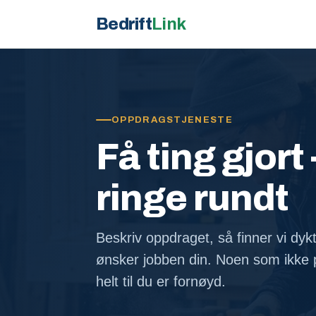
Bedrift
Link
OPPDRAGSTJENESTE
Få ting gjort 
ringe rundt
Beskriv oppdraget, så finner vi dyk
ønsker jobben din. Noen som ikke p
helt til du er fornøyd.