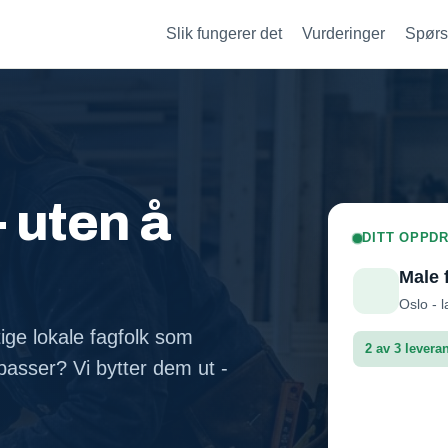
Slik fungerer det
Vurderinger
Spørs
- uten å
DITT OPPDR
Male 
Oslo - l
tige lokale fagfolk som
2 av 3 levera
asser? Vi bytter dem ut -
Fasadep