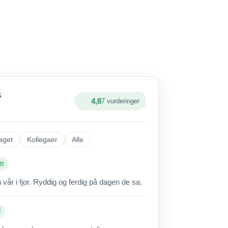
S
4,8
7 vurderinger
aget
Kollegaer
Alle
tt
vår i fjor. Ryddig og ferdig på dagen de sa.
d