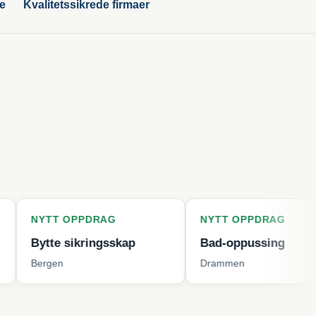
ge
Kvalitetssikrede firmaer
 OPPDRAG
NYTT OPPDRAG
N
 sikringsskap
Bad-oppussing
V
n
Drammen
K