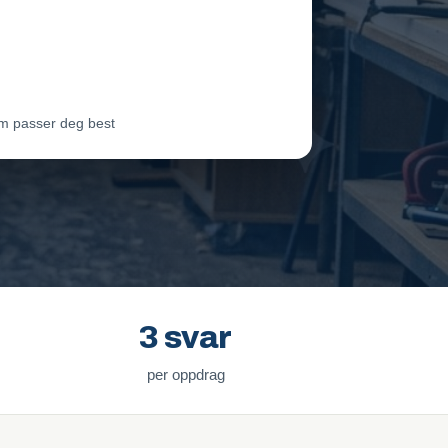
eam Oslo
Vil ha jobben
ter Lie
Venter på svar
m passer deg best
3 svar
per oppdrag