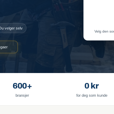
Maler-T
Byggmes
Du velger selv
Velg den so
egaer
600+
0 kr
bransjer
for deg som kunde