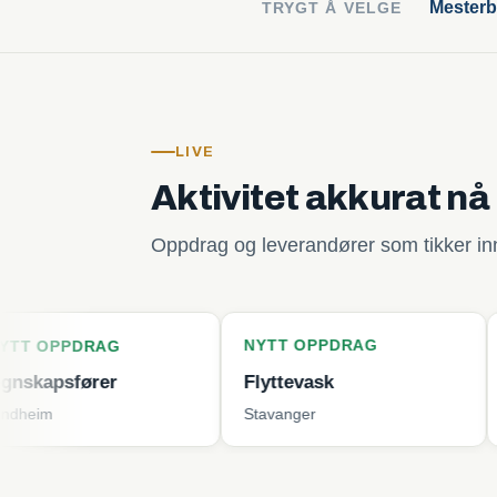
Mesterb
TRYGT Å VELGE
LIVE
Aktivitet akkurat nå
Oppdrag og leverandører som tikker inn 
NYTT OPPDRAG
NYTT OP
RAG
rer
Flyttevask
Plenklipp
Stavanger
Tjøme