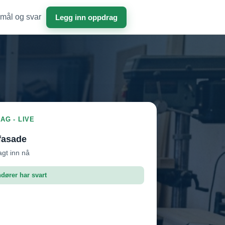
mål og svar
Legg inn oppdrag
AG - LIVE
fasade
agt inn nå
ndører har svart
roffen AS
Vil ha jobben