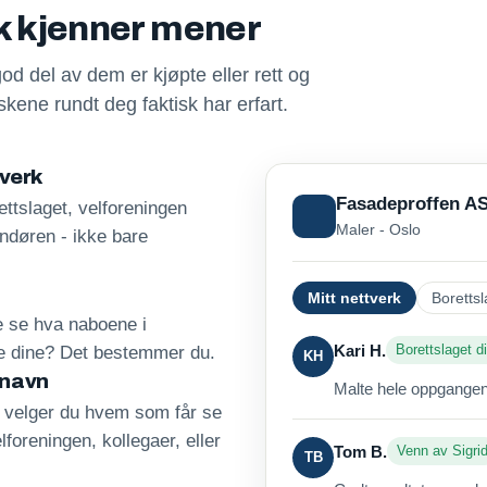
sk kjenner mener
god del av dem er kjøpte eller rett og
kene rundt deg faktisk har erfart.
tverk
Fasadeproffen A
ttslaget, velforeningen
Maler - Oslo
andøren - ikke bare
Mitt nettverk
Borettsl
re se hva naboene i
Kari H.
Borettslaget di
ne dine? Det bestemmer du.
KH
 navn
Malte hele oppgangen 
, velger du hvem som får se
lforeningen, kollegaer, eller
Tom B.
Venn av Sigri
TB