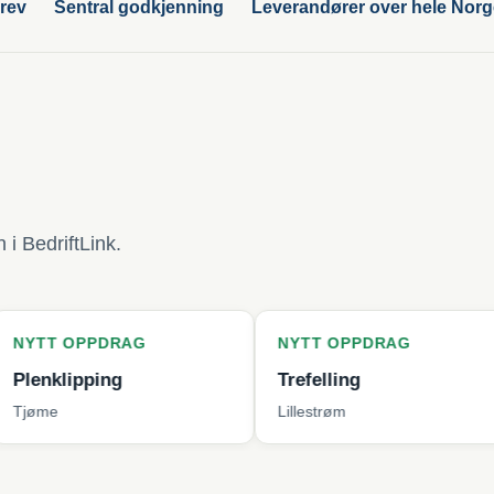
rev
Sentral godkjenning
Leverandører over hele Nor
i BedriftLink.
PDRAG
NYTT OPPDRAG
NYTT
ing
Trefelling
Bytte
Lillestrøm
Berge