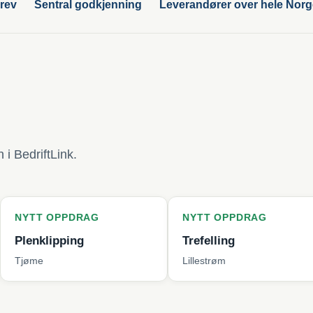
rev
Sentral godkjenning
Leverandører over hele Nor
i BedriftLink.
PPDRAG
NYTT OPPDRAG
NYT
ping
Trefelling
Bytt
Lillestrøm
Berg