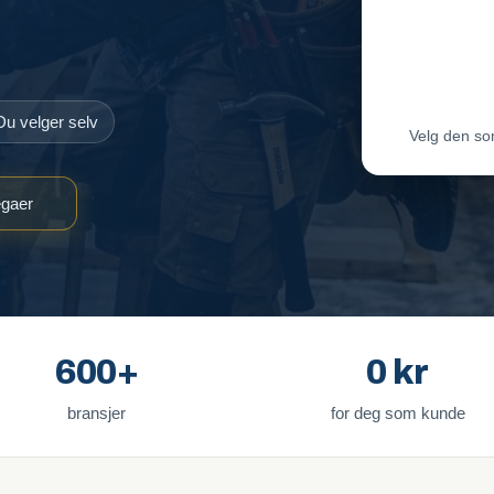
Maler-T
Byggmes
Du velger selv
Velg den so
egaer
600+
0 kr
bransjer
for deg som kunde