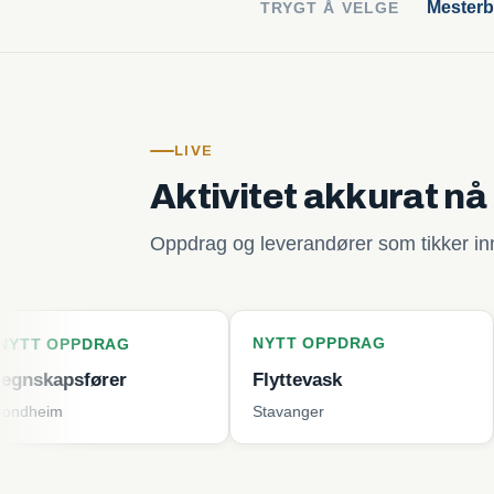
Mesterb
TRYGT Å VELGE
LIVE
Aktivitet akkurat nå
Oppdrag og leverandører som tikker inn 
NYTT OPPDRAG
NYTT O
DRAG
ører
Flyttevask
Plenklip
Stavanger
Tjøme