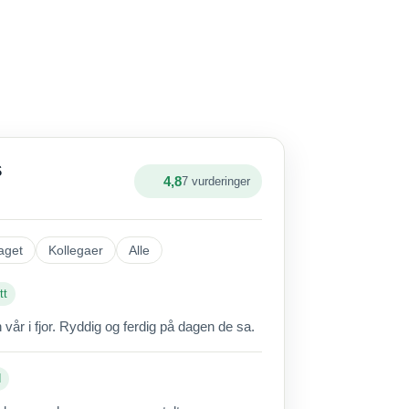
S
4,8
7 vurderinger
aget
Kollegaer
Alle
tt
vår i fjor. Ryddig og ferdig på dagen de sa.
d