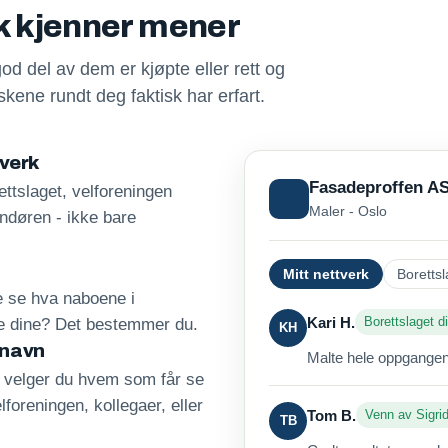
sk kjenner mener
god del av dem er kjøpte eller rett og
kene rundt deg faktisk har erfart.
tverk
Fasadeproffen A
ttslaget, velforeningen
Maler - Oslo
andøren - ikke bare
Mitt nettverk
Borettsl
re se hva naboene i
Kari H.
Borettslaget di
ne dine? Det bestemmer du.
KH
 navn
Malte hele oppgangen 
, velger du hvem som får se
lforeningen, kollegaer, eller
Tom B.
Venn av Sigri
TB