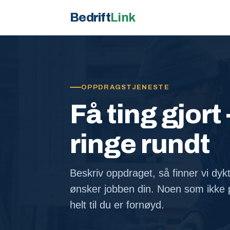
Bedrift
Link
OPPDRAGSTJENESTE
Få ting gjort 
ringe rundt
Beskriv oppdraget, så finner vi dyk
ønsker jobben din. Noen som ikke p
helt til du er fornøyd.