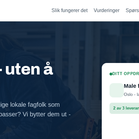
Slik fungerer det
Vurderinger
Spørs
- uten å
DITT OPPDR
Male 
Oslo - l
tige lokale fagfolk som
2 av 3 levera
asser? Vi bytter dem ut -
Fasadep