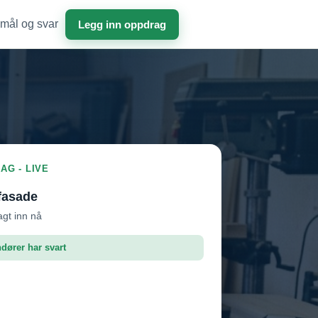
mål og svar
Legg inn oppdrag
AG - LIVE
fasade
agt inn nå
ndører har svart
roffen AS
Vil ha jobben