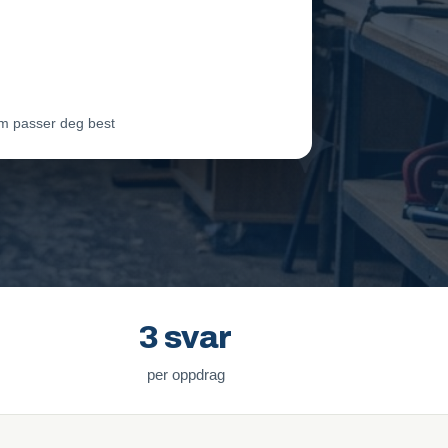
eam Oslo
Vil ha jobben
ter Lie
Venter på svar
m passer deg best
3 svar
per oppdrag