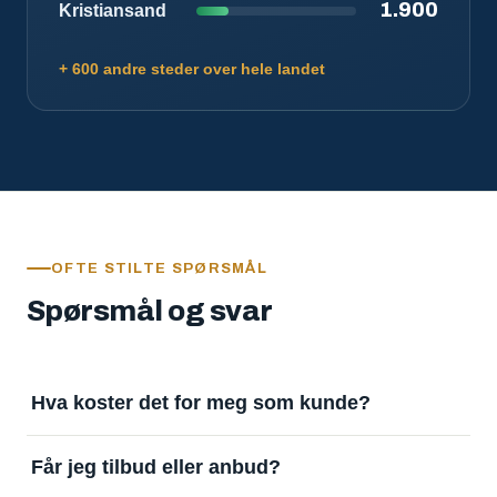
1.900
Kristiansand
+ 600 andre steder over hele landet
OFTE STILTE SPØRSMÅL
Spørsmål og svar
Hva koster det for meg som kunde?
Ingenting. Det er gratis å legge inn oppdrag og gratis
Får jeg tilbud eller anbud?
å motta svar. Tjenesten finansieres av