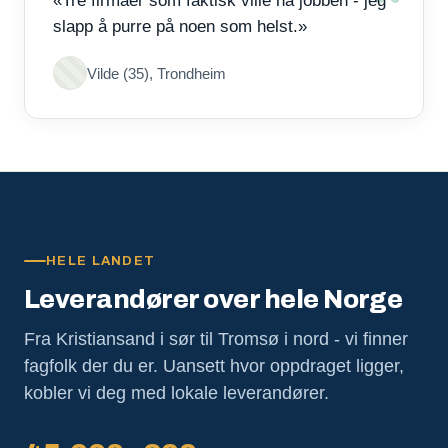
«Tre firmaer som faktisk ville ha jobben - jeg
slapp å purre på noen som helst.»
Vilde (35), Trondheim
HELE LANDET
Leverandører over hele Norge
Fra Kristiansand i sør til Tromsø i nord - vi finner
fagfolk der du er. Uansett hvor oppdraget ligger,
kobler vi deg med lokale leverandører.