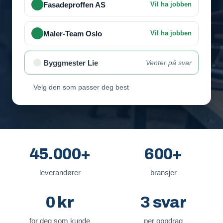
Velg den som passer deg best
45.000+
600+
leverandører
bransjer
0 kr
3 svar
for deg som kunde
per oppdrag