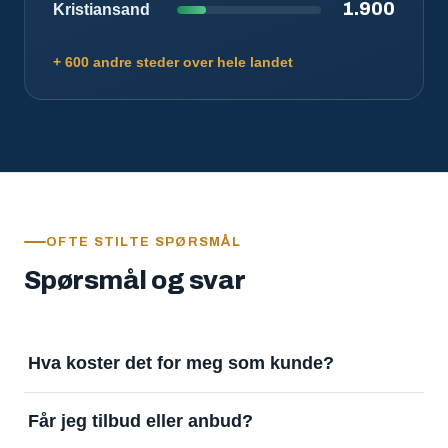
1.900
Kristiansand
+ 600 andre steder over hele landet
OFTE STILTE SPØRSMÅL
Spørsmål og svar
Hva koster det for meg som kunde?
Ingenting. Det er gratis å legge inn oppdrag og gratis
Får jeg tilbud eller anbud?
å motta svar. Tjenesten finansieres av