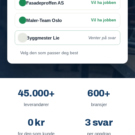
Fasadeproffen AS
Vil ha jobben
Maler-Team Oslo
Vil ha jobben
Byggmester Lie
Venter på svar
Velg den som passer deg best
45.000+
600+
leverandører
bransjer
0 kr
3 svar
for deg som kunde
per oppdrag