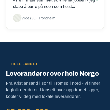
«Tre firmaer som faktisk ville ha jobben - jeg
slapp å purre på noen som helst.»
Vilde (35), Trondheim
HELE LANDET
Leverandører over hele Norge
Fra Kristiansand i sør til Tromsø i nord - vi finner
fagfolk der du er. Uansett hvor oppdraget ligger,
kobler vi deg med lokale leverandører.