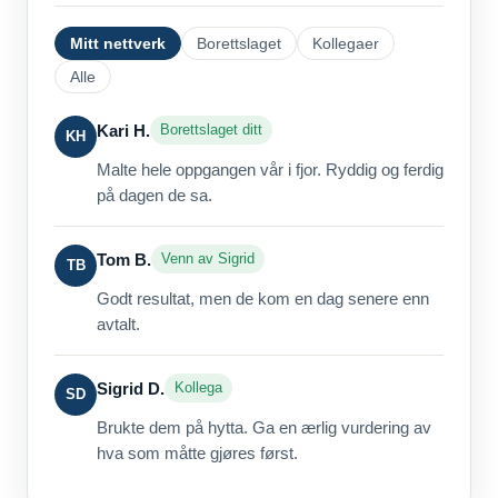
Mitt nettverk
Borettslaget
Kollegaer
Alle
Kari H.
Borettslaget ditt
KH
Malte hele oppgangen vår i fjor. Ryddig og ferdig
på dagen de sa.
Tom B.
Venn av Sigrid
TB
Godt resultat, men de kom en dag senere enn
avtalt.
Sigrid D.
Kollega
SD
Brukte dem på hytta. Ga en ærlig vurdering av
hva som måtte gjøres først.