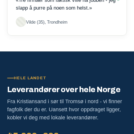
«Tre firmaer som faktisk ville ha jobben - jeg
slapp å purre på noen som helst.»
Vilde (35), Trondheim
HELE LANDET
Leverandører over hele Norge
Fra Kristiansand i sør til Tromsø i nord - vi finner
fagfolk der du er. Uansett hvor oppdraget ligger,
kobler vi deg med lokale leverandører.