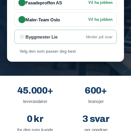
Fasadeproffen AS
Vil ha jobben
Maler-Team Oslo
Vil ha jobben
Byggmester Lie
Venter på svar
Velg den som passer deg best
45.000+
600+
leverandører
bransjer
0 kr
3 svar
for deg som kunde
per oppdrag