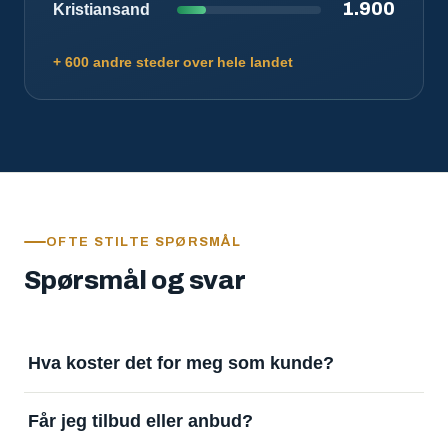
1.900
Kristiansand
+ 600 andre steder over hele landet
OFTE STILTE SPØRSMÅL
Spørsmål og svar
Hva koster det for meg som kunde?
Ingenting. Det er gratis å legge inn oppdrag og gratis
Får jeg tilbud eller anbud?
å motta svar. Tjenesten finansieres av