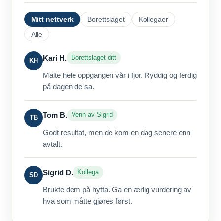
Mitt nettverk
Borettslaget
Kollegaer
Alle
Kari H.
Borettslaget ditt
KH
Malte hele oppgangen vår i fjor. Ryddig og ferdig
på dagen de sa.
Tom B.
Venn av Sigrid
TB
Godt resultat, men de kom en dag senere enn
avtalt.
Sigrid D.
Kollega
SD
Brukte dem på hytta. Ga en ærlig vurdering av
hva som måtte gjøres først.