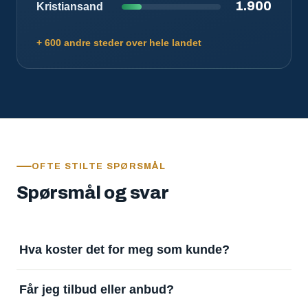
1.900
Kristiansand
+ 600 andre steder over hele landet
OFTE STILTE SPØRSMÅL
Spørsmål og svar
Hva koster det for meg som kunde?
Ingenting. Det er gratis å legge inn oppdrag og gratis
Får jeg tilbud eller anbud?
å motta svar. Tjenesten finansieres av