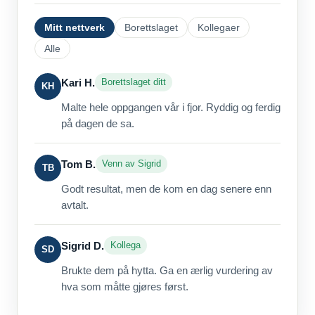
Mitt nettverk
Borettslaget
Kollegaer
Alle
Kari H.
Borettslaget ditt
KH
Malte hele oppgangen vår i fjor. Ryddig og ferdig
på dagen de sa.
Tom B.
Venn av Sigrid
TB
Godt resultat, men de kom en dag senere enn
avtalt.
Sigrid D.
Kollega
SD
Brukte dem på hytta. Ga en ærlig vurdering av
hva som måtte gjøres først.