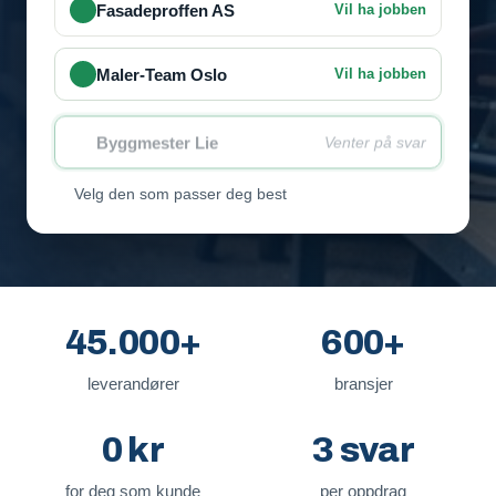
Fasadeproffen AS
Vil ha jobben
Maler-Team Oslo
Vil ha jobben
Byggmester Lie
Venter på svar
Velg den som passer deg best
45.000+
600+
leverandører
bransjer
0 kr
3 svar
for deg som kunde
per oppdrag