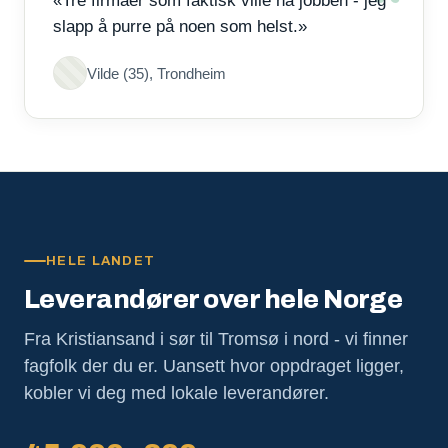
«Tre firmaer som faktisk ville ha jobben - jeg
slapp å purre på noen som helst.»
Vilde (35), Trondheim
HELE LANDET
Leverandører over hele Norge
Fra Kristiansand i sør til Tromsø i nord - vi finner
fagfolk der du er. Uansett hvor oppdraget ligger,
kobler vi deg med lokale leverandører.