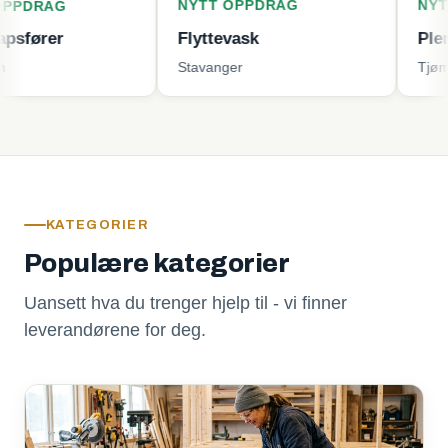
NYTT OPPDRAG
NYTT OPPD
G
Flyttevask
Plenklippin
Stavanger
Tjøme
KATEGORIER
Populære kategorier
Uansett hva du trenger hjelp til - vi finner
leverandørene for deg.