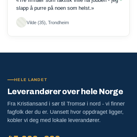
«Tre firmaer som faktisk ville ha jobben - jeg
slapp å purre på noen som helst.»
Vilde (35), Trondheim
HELE LANDET
Leverandører over hele Norge
Fra Kristiansand i sør til Tromsø i nord - vi finner
fagfolk der du er. Uansett hvor oppdraget ligger,
kobler vi deg med lokale leverandører.