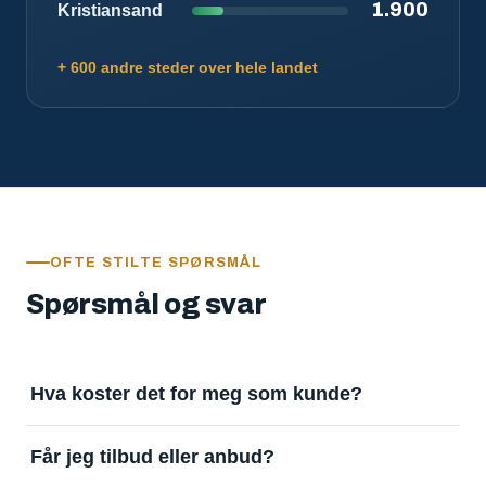
1.900
Kristiansand
+ 600 andre steder over hele landet
OFTE STILTE SPØRSMÅL
Spørsmål og svar
Hva koster det for meg som kunde?
Ingenting. Det er gratis å legge inn oppdrag og gratis
Får jeg tilbud eller anbud?
å motta svar. Tjenesten finansieres av