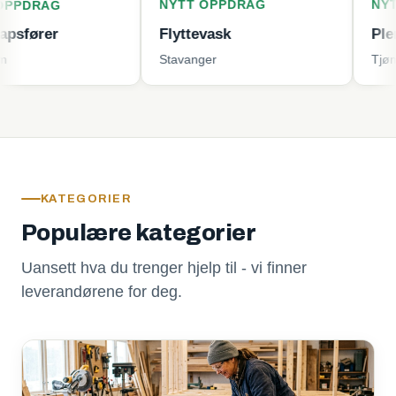
NYTT OPPDRAG
NYTT OPPD
G
r
Flyttevask
Plenklippin
Stavanger
Tjøme
KATEGORIER
Populære kategorier
Uansett hva du trenger hjelp til - vi finner
leverandørene for deg.