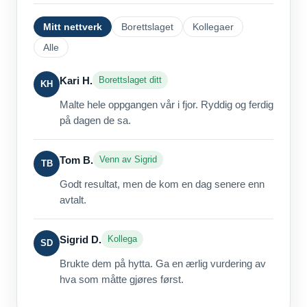
Mitt nettverk
Borettslaget
Kollegaer
Alle
Kari H.
Borettslaget ditt
KH
Malte hele oppgangen vår i fjor. Ryddig og ferdig
på dagen de sa.
Tom B.
Venn av Sigrid
TB
Godt resultat, men de kom en dag senere enn
avtalt.
Sigrid D.
Kollega
SD
Brukte dem på hytta. Ga en ærlig vurdering av
hva som måtte gjøres først.