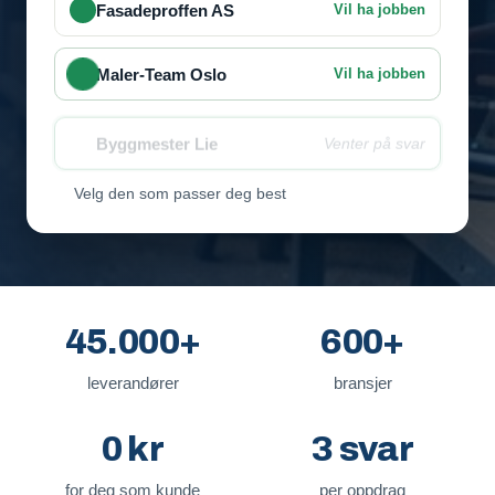
Fasadeproffen AS
Vil ha jobben
Maler-Team Oslo
Vil ha jobben
Byggmester Lie
Venter på svar
Velg den som passer deg best
45.000+
600+
leverandører
bransjer
0 kr
3 svar
for deg som kunde
per oppdrag