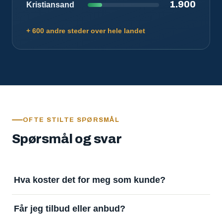
1.900
Kristiansand
+ 600 andre steder over hele landet
OFTE STILTE SPØRSMÅL
Spørsmål og svar
Hva koster det for meg som kunde?
Ingenting. Det er gratis å legge inn oppdrag og gratis
Får jeg tilbud eller anbud?
å motta svar. Tjenesten finansieres av