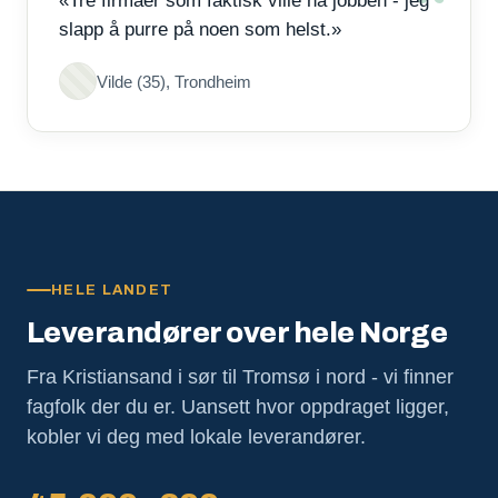
«Tre firmaer som faktisk ville ha jobben - jeg
slapp å purre på noen som helst.»
Vilde (35), Trondheim
HELE LANDET
Leverandører over hele Norge
Fra Kristiansand i sør til Tromsø i nord - vi finner
fagfolk der du er. Uansett hvor oppdraget ligger,
kobler vi deg med lokale leverandører.