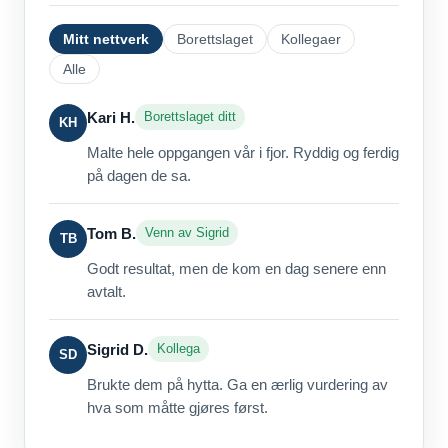
Mitt nettverk
Borettslaget
Kollegaer
Alle
Kari H.
Borettslaget ditt
KH
Malte hele oppgangen vår i fjor. Ryddig og ferdig
på dagen de sa.
Tom B.
Venn av Sigrid
TB
Godt resultat, men de kom en dag senere enn
avtalt.
Sigrid D.
Kollega
SD
Brukte dem på hytta. Ga en ærlig vurdering av
hva som måtte gjøres først.