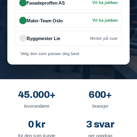
Fasadeproffen AS
Vil ha jobben
Velg den som passer deg best
45.000+
600+
leverandører
bransjer
0 kr
3 svar
for deg som kunde
per oppdrag