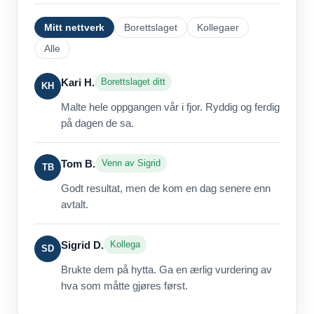
Mitt nettverk
Borettslaget
Kollegaer
Alle
Kari H.
Borettslaget ditt
KH
Malte hele oppgangen vår i fjor. Ryddig og ferdig
på dagen de sa.
Tom B.
Venn av Sigrid
TB
Godt resultat, men de kom en dag senere enn
avtalt.
Sigrid D.
Kollega
SD
Brukte dem på hytta. Ga en ærlig vurdering av
hva som måtte gjøres først.