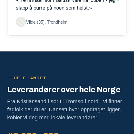
«Tre firmaer som faktisk ville ha jobben - jeg
slapp å purre på noen som helst.»
Vilde (35), Trondheim
HELE LANDET
Leverandører over hele Norge
Fra Kristiansand i sør til Tromsø i nord - vi finner
fagfolk der du er. Uansett hvor oppdraget ligger,
kobler vi deg med lokale leverandører.