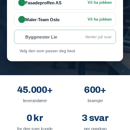
Fasadeproffen AS
Vil ha jobben
Maler-Team Oslo
Vil ha jobben
Byggmester Lie
Venter på svar
Velg den som passer deg best
45.000+
600+
leverandører
bransjer
0 kr
3 svar
for deg som kunde
per oppdrag