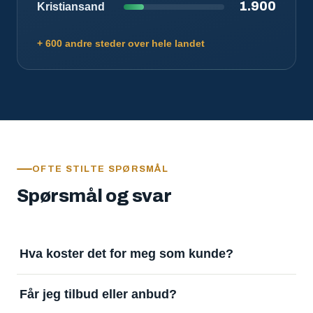
1.900
Kristiansand
+ 600 andre steder over hele landet
OFTE STILTE SPØRSMÅL
Spørsmål og svar
Hva koster det for meg som kunde?
Ingenting. Det er gratis å legge inn oppdrag og gratis
Får jeg tilbud eller anbud?
å motta svar. Tjenesten finansieres av