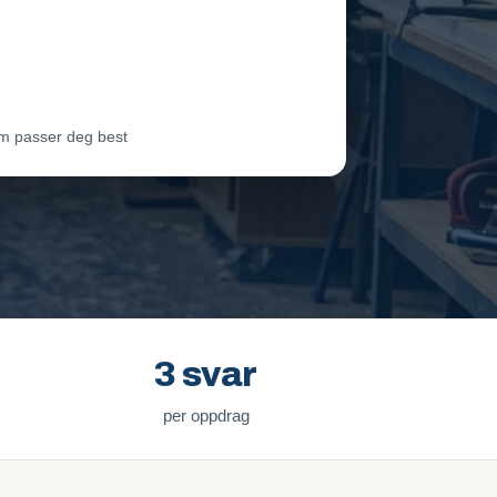
eam Oslo
Vil ha jobben
ter Lie
Venter på svar
m passer deg best
3 svar
per oppdrag