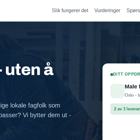
Slik fungerer det
Vurderinger
Spørs
- uten å
DITT OPPDR
Male 
Oslo - l
tige lokale fagfolk som
2 av 3 levera
asser? Vi bytter dem ut -
Fasadep