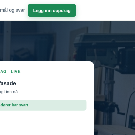
mål og svar
Legg inn oppdrag
AG - LIVE
fasade
agt inn nå
ndører har svart
roffen AS
Vil ha jobben