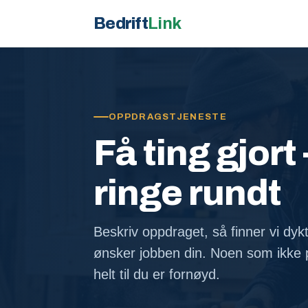
Bedrift
Link
OPPDRAGSTJENESTE
Få ting gjort 
ringe rundt
Beskriv oppdraget, så finner vi dyk
ønsker jobben din. Noen som ikke p
helt til du er fornøyd.