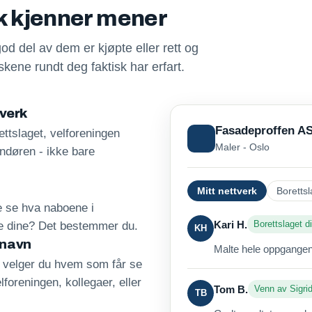
sk kjenner mener
god del av dem er kjøpte eller rett og
kene rundt deg faktisk har erfart.
tverk
Fasadeproffen A
ttslaget, velforeningen
Maler - Oslo
andøren - ikke bare
Mitt nettverk
Borettsl
re se hva naboene i
Kari H.
Borettslaget di
ne dine? Det bestemmer du.
KH
 navn
Malte hele oppgangen 
, velger du hvem som får se
lforeningen, kollegaer, eller
Tom B.
Venn av Sigri
TB