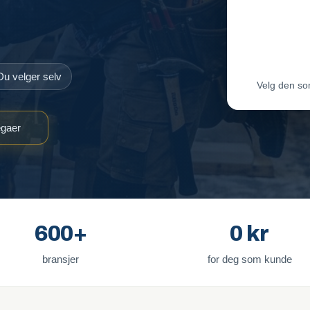
Maler-T
Byggmes
Du velger selv
Velg den so
egaer
600+
0 kr
bransjer
for deg som kunde