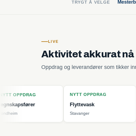
Mesterb
TRYGT Å VELGE
LIVE
Aktivitet akkurat nå
Oppdrag og leverandører som tikker inn 
NYTT OPPDRAG
NYTT O
DRAG
ører
Flyttevask
Plenkli
Stavanger
Tjøme