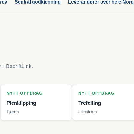
rev
Sentral godkjenning
Leverandører over hele Nor
i BedriftLink.
PPDRAG
NYTT OPPDRAG
NYT
pping
Trefelling
Bytt
Lillestrøm
Berg