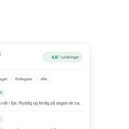
S
4,8
7 vurderinger
aget
Kollegaer
Alle
tt
vår i fjor. Ryddig og ferdig på dagen de sa.
d