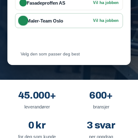
Fasadeproffen AS
Vil ha jobben
Maler-Team Oslo
Vil ha jobben
Byggmester Lie
Venter på svar
Velg den som passer deg best
45.000+
600+
leverandører
bransjer
0 kr
3 svar
for deg som kunde
per oppdrag