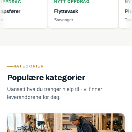
NYTT OPPDRAG
NYTT OPP
G
r
Flyttevask
Plenklippi
Stavanger
Tjøme
KATEGORIER
Populære kategorier
Uansett hva du trenger hjelp til - vi finner
leverandørene for deg.