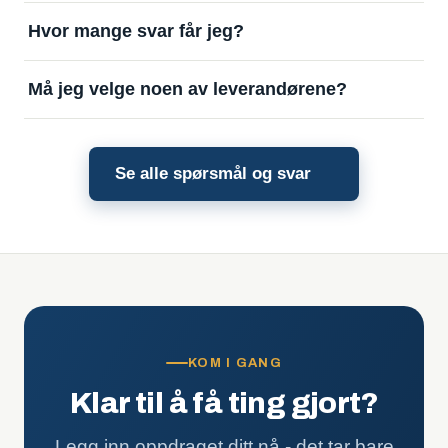
leverandørene, som betaler et lite beløp for å svare
Nei, ikke i første omgang. Leverandørene svarer
Hvor mange svar får jeg?
på oppdraget ditt.
kun på om de vil ha jobben, og gjerne hvorfor de bør
få den. Pris og detaljer avtaler dere direkte etterpå.
Maksimalt tre. Vi kontakter én og én leverandør til
Må jeg velge noen av leverandørene?
tre har svart ja. Er noen av dem ikke aktuelle kan du
slette dem, så henter vi inn nye for deg.
Nei. Du bestemmer selv om og hvem du vil gå
videre med.
Se alle spørsmål og svar
KOM I GANG
Klar til å få ting gjort?
Legg inn oppdraget ditt nå - det tar bare