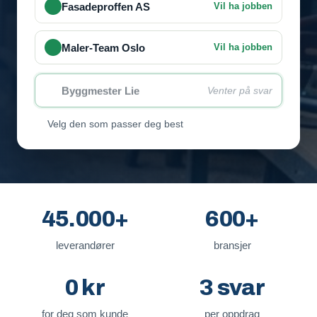
Fasadeproffen AS
Vil ha jobben
Maler-Team Oslo
Vil ha jobben
Byggmester Lie
Venter på svar
Velg den som passer deg best
45.000+
600+
leverandører
bransjer
0 kr
3 svar
for deg som kunde
per oppdrag