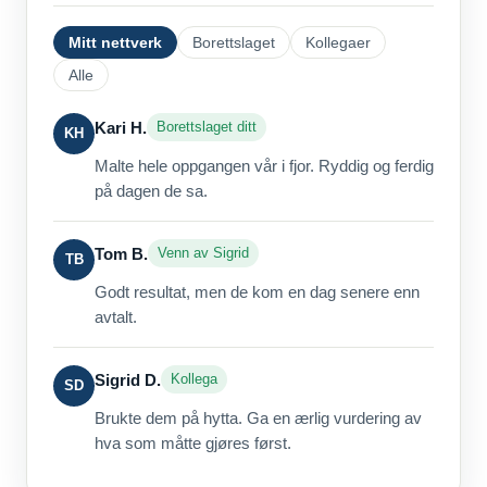
Mitt nettverk
Borettslaget
Kollegaer
Alle
Kari H.
Borettslaget ditt
KH
Malte hele oppgangen vår i fjor. Ryddig og ferdig
på dagen de sa.
Tom B.
Venn av Sigrid
TB
Godt resultat, men de kom en dag senere enn
avtalt.
Sigrid D.
Kollega
SD
Brukte dem på hytta. Ga en ærlig vurdering av
hva som måtte gjøres først.