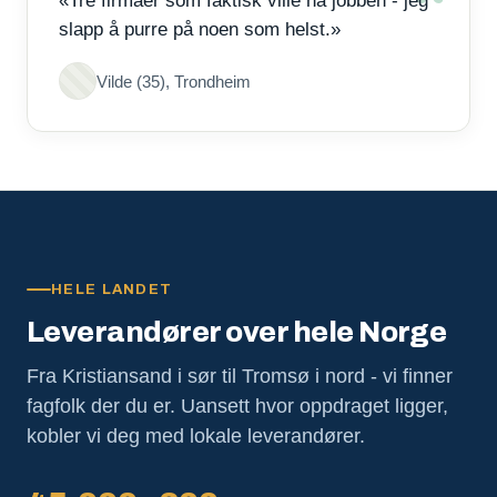
«Tre firmaer som faktisk ville ha jobben - jeg
slapp å purre på noen som helst.»
Vilde (35), Trondheim
HELE LANDET
Leverandører over hele Norge
Fra Kristiansand i sør til Tromsø i nord - vi finner
fagfolk der du er. Uansett hvor oppdraget ligger,
kobler vi deg med lokale leverandører.