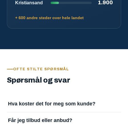
1.900
Kristiansand
+ 600 andre steder over hele landet
OFTE STILTE SPØRSMÅL
Spørsmål og svar
Hva koster det for meg som kunde?
Ingenting. Det er gratis å legge inn oppdrag og gratis
Får jeg tilbud eller anbud?
å motta svar. Tjenesten finansieres av