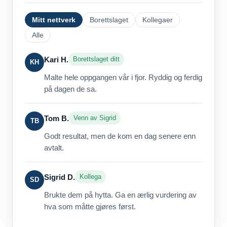
Mitt nettverk
Borettslaget
Kollegaer
Alle
Kari H.
Borettslaget ditt
KH
Malte hele oppgangen vår i fjor. Ryddig og ferdig
på dagen de sa.
Tom B.
Venn av Sigrid
TB
Godt resultat, men de kom en dag senere enn
avtalt.
Sigrid D.
Kollega
SD
Brukte dem på hytta. Ga en ærlig vurdering av
hva som måtte gjøres først.