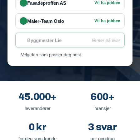
Fasadeproffen AS
Vil ha jobben
Maler-Team Oslo
Vil ha jobben
Byggmester Lie
Venter på svar
Velg den som passer deg best
45.000+
600+
leverandører
bransjer
0 kr
3 svar
for deg som kunde
per oppdrag