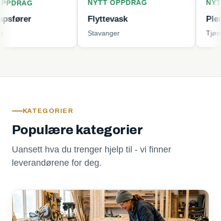
NYTT OPPDRAG
NYTT OPPD
G
Flyttevask
Plenklippin
Stavanger
Tjøme
KATEGORIER
Populære kategorier
Uansett hva du trenger hjelp til - vi finner
leverandørene for deg.