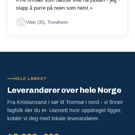
«Tre firmaer som faktisk ville ha jobben - jeg
slapp å purre på noen som helst.»
Vilde (35), Trondheim
HELE LANDET
Leverandører over hele Norge
Fra Kristiansand i sør til Tromsø i nord - vi finner
fagfolk der du er. Uansett hvor oppdraget ligger,
kobler vi deg med lokale leverandører.