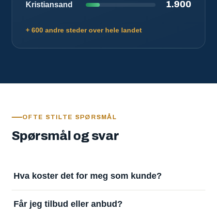
1.900
Kristiansand
+ 600 andre steder over hele landet
OFTE STILTE SPØRSMÅL
Spørsmål og svar
Hva koster det for meg som kunde?
Ingenting. Det er gratis å legge inn oppdrag og gratis
Får jeg tilbud eller anbud?
å motta svar. Tjenesten finansieres av