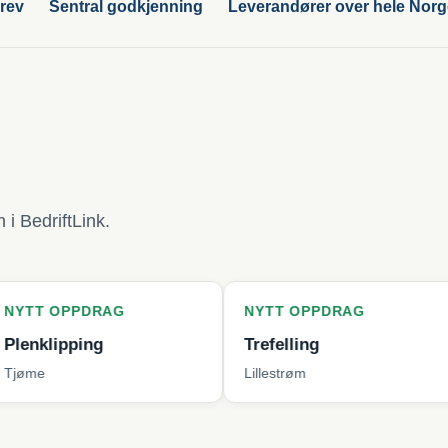
rev
Sentral godkjenning
Leverandører over hele Nor
i BedriftLink.
DRAG
NYTT OPPDRAG
NYTT 
ng
Trefelling
Bytte 
Lillestrøm
Bergen