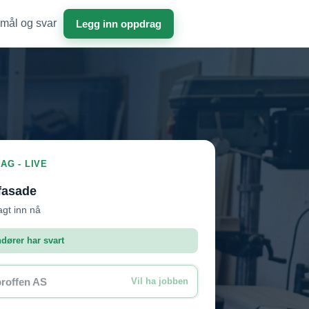
mål og svar
Legg inn oppdrag
AG - LIVE
fasade
agt inn nå
ndører har svart
roffen AS
Vil ha jobben