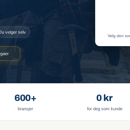
Maler-T
Byggmes
Du velger selv
Velg den so
egaer
600+
0 kr
bransjer
for deg som kunde