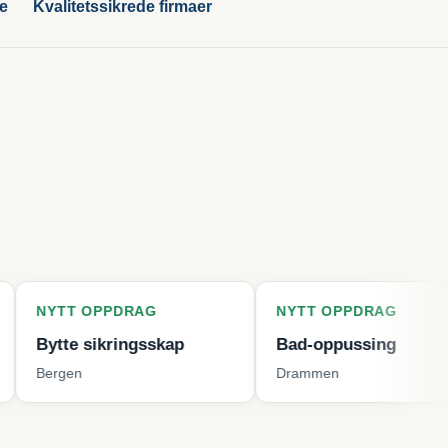
ge
Kvalitetssikrede firmaer
OPPDRAG
NYTT OPPDRAG
NY
sikringsskap
Bad-oppussing
Ve
Drammen
Kri