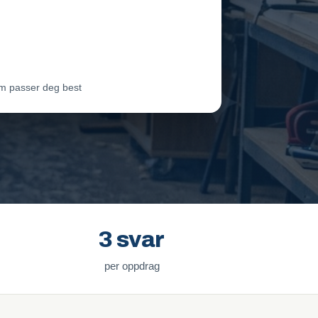
eam Oslo
Vil ha jobben
ter Lie
Venter på svar
m passer deg best
3 svar
per oppdrag