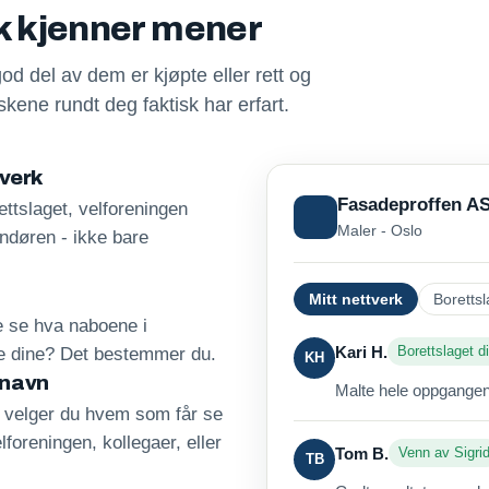
sk kjenner mener
god del av dem er kjøpte eller rett og
kene rundt deg faktisk har erfart.
tverk
Fasadeproffen A
ttslaget, velforeningen
Maler - Oslo
andøren - ikke bare
Mitt nettverk
Borettsl
re se hva naboene i
Kari H.
Borettslaget di
ne dine? Det bestemmer du.
KH
 navn
Malte hele oppgangen 
, velger du hvem som får se
lforeningen, kollegaer, eller
Tom B.
Venn av Sigri
TB