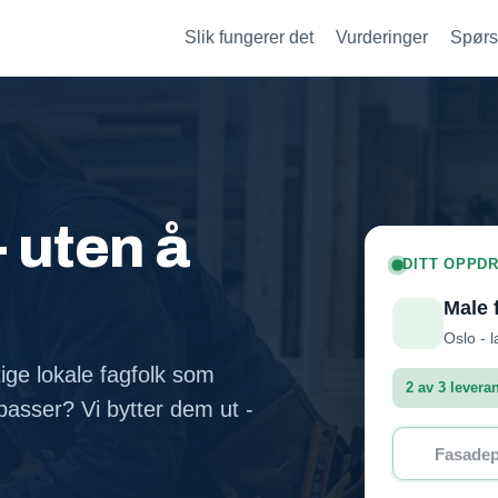
Slik fungerer det
Vurderinger
Spørs
- uten å
DITT OPPDR
Male 
Oslo - l
tige lokale fagfolk som
2 av 3 levera
asser? Vi bytter dem ut -
Fasadep