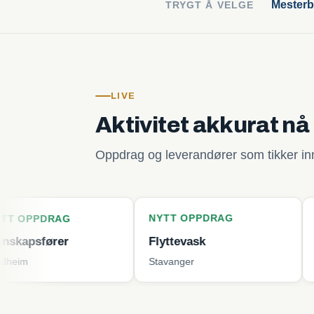
Mesterb
TRYGT Å VELGE
LIVE
Aktivitet akkurat nå
Oppdrag og leverandører som tikker inn 
NYTT OPPDRAG
NYTT OPP
AG
er
Flyttevask
Plenklippi
Stavanger
Tjøme