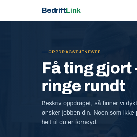
Bedrift
Link
OPPDRAGSTJENESTE
Få ting gjort 
ringe rundt
Beskriv oppdraget, så finner vi dyk
ønsker jobben din. Noen som ikke p
helt til du er fornøyd.