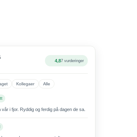
S
4,8
7 vurderinger
aget
Kollegaer
Alle
tt
vår i fjor. Ryddig og ferdig på dagen de sa.
d