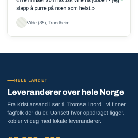
«Tre firmaer som faktisk ville ha jobben - jeg
slapp å purre på noen som helst.»
Vilde (35), Trondheim
HELE LANDET
Leverandører over hele Norge
Fra Kristiansand i sør til Tromsø i nord - vi finner
fagfolk der du er. Uansett hvor oppdraget ligger,
kobler vi deg med lokale leverandører.