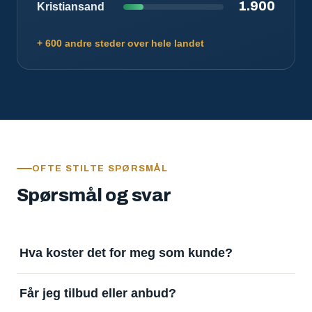
1.900
Kristiansand
+ 600 andre steder over hele landet
OFTE STILTE SPØRSMÅL
Spørsmål og svar
Hva koster det for meg som kunde?
Ingenting. Det er gratis å legge inn oppdrag og gratis
Får jeg tilbud eller anbud?
å motta svar. Tjenesten finansieres av