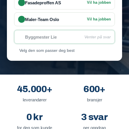
Velg den som passer deg best
45.000+
600+
leverandører
bransjer
0 kr
3 svar
for deg som kunde
per oppdrag