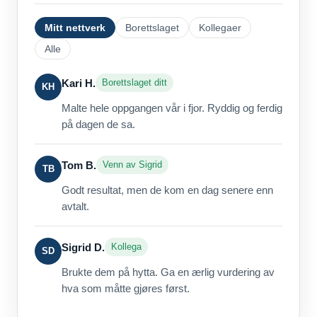
Mitt nettverk
Borettslaget
Kollegaer
Alle
Kari H.
Borettslaget ditt
KH
Malte hele oppgangen vår i fjor. Ryddig og ferdig
på dagen de sa.
Tom B.
Venn av Sigrid
TB
Godt resultat, men de kom en dag senere enn
avtalt.
Sigrid D.
Kollega
SD
Brukte dem på hytta. Ga en ærlig vurdering av
hva som måtte gjøres først.