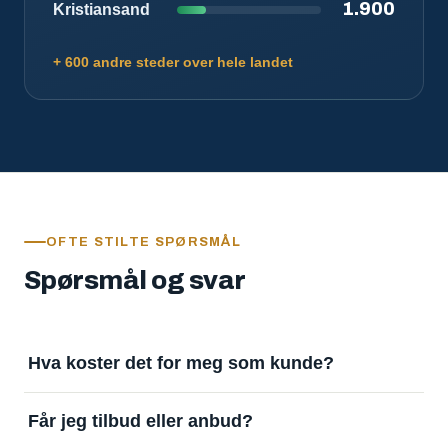
1.900
Kristiansand
+ 600 andre steder over hele landet
OFTE STILTE SPØRSMÅL
Spørsmål og svar
Hva koster det for meg som kunde?
Ingenting. Det er gratis å legge inn oppdrag og gratis
Får jeg tilbud eller anbud?
å motta svar. Tjenesten finansieres av