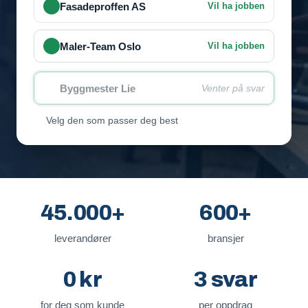
Fasadeproffen AS
Vil ha jobben
Maler-Team Oslo
Vil ha jobben
Byggmester Lie
Venter på svar
Velg den som passer deg best
45.000+
600+
leverandører
bransjer
0 kr
3 svar
for deg som kunde
per oppdrag