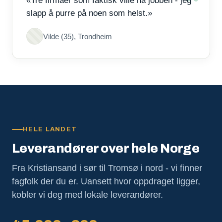
«Tre firmaer som faktisk ville ha jobben - jeg
slapp å purre på noen som helst.»
Vilde (35), Trondheim
HELE LANDET
Leverandører over hele Norge
Fra Kristiansand i sør til Tromsø i nord - vi finner
fagfolk der du er. Uansett hvor oppdraget ligger,
kobler vi deg med lokale leverandører.