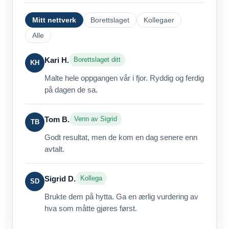
Mitt nettverk
Borettslaget
Kollegaer
Alle
Kari H.
Borettslaget ditt
KH
Malte hele oppgangen vår i fjor. Ryddig og ferdig
på dagen de sa.
Tom B.
Venn av Sigrid
TB
Godt resultat, men de kom en dag senere enn
avtalt.
Sigrid D.
Kollega
SD
Brukte dem på hytta. Ga en ærlig vurdering av
hva som måtte gjøres først.