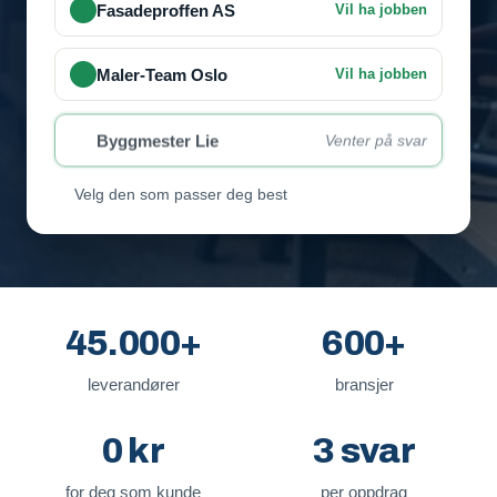
Fasadeproffen AS
Vil ha jobben
Maler-Team Oslo
Vil ha jobben
Byggmester Lie
Venter på svar
Velg den som passer deg best
45.000+
600+
leverandører
bransjer
0 kr
3 svar
for deg som kunde
per oppdrag