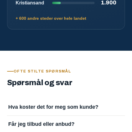
1.900
Kristiansand
+ 600 andre steder over hele landet
OFTE STILTE SPØRSMÅL
Spørsmål og svar
Hva koster det for meg som kunde?
Ingenting. Det er gratis å legge inn oppdrag og gratis
Får jeg tilbud eller anbud?
å motta svar. Tjenesten finansieres av