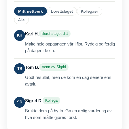
Mitt nettverk
Borettslaget
Kollegaer
Alle
Kari H.
Borettslaget ditt
KH
Malte hele oppgangen vår i fjor. Ryddig og ferdig
på dagen de sa.
Tom B.
Venn av Sigrid
TB
Godt resultat, men de kom en dag senere enn
avtalt.
Sigrid D.
Kollega
SD
Brukte dem på hytta. Ga en ærlig vurdering av
hva som måtte gjøres først.