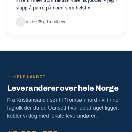
«Tre firmaer som faktisk ville ha jobben - jeg
slapp å purre på noen som helst.»
Vilde (35), Trondheim
HELE LANDET
Leverandører over hele Norge
Fra Kristiansand i sør til Tromsø i nord - vi finner
fagfolk der du er. Uansett hvor oppdraget ligger,
kobler vi deg med lokale leverandører.