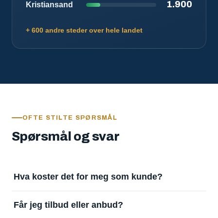
1.900
Kristiansand
+ 600 andre steder over hele landet
OFTE STILTE SPØRSMÅL
Spørsmål og svar
Hva koster det for meg som kunde?
Ingenting. Det er gratis å legge inn oppdrag og gratis
Får jeg tilbud eller anbud?
å motta svar. Tjenesten finansieres av