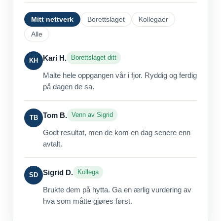
Mitt nettverk
Borettslaget
Kollegaer
Alle
Kari H.
Borettslaget ditt
KH
Malte hele oppgangen vår i fjor. Ryddig og ferdig
på dagen de sa.
Tom B.
Venn av Sigrid
TB
Godt resultat, men de kom en dag senere enn
avtalt.
Sigrid D.
Kollega
SD
Brukte dem på hytta. Ga en ærlig vurdering av
hva som måtte gjøres først.