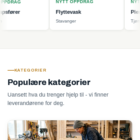
NYTT OPPDRAG
NYTT OPPD
G
Flyttevask
Plenklippin
Stavanger
Tjøme
KATEGORIER
Populære kategorier
Uansett hva du trenger hjelp til - vi finner
leverandørene for deg.