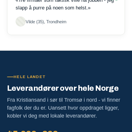
«Tre firmaer som faktisk ville ha jobben - jeg
slapp å purre på noen som helst.»
Vilde (35), Trondheim
HELE LANDET
Leverandører over hele Norge
Fra Kristiansand i sør til Tromsø i nord - vi finner
fagfolk der du er. Uansett hvor oppdraget ligger,
kobler vi deg med lokale leverandører.