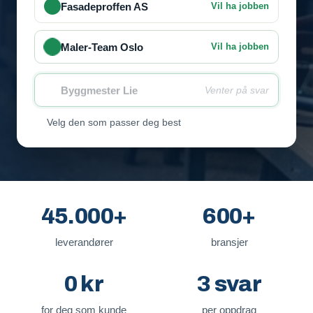
Fasadeproffen AS
Vil ha jobben
Maler-Team Oslo
Vil ha jobben
Byggmester Lie
Venter på svar
Velg den som passer deg best
45.000+
600+
leverandører
bransjer
0 kr
3 svar
for deg som kunde
per oppdrag