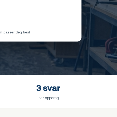
eam Oslo
Vil ha jobben
ter Lie
Venter på svar
m passer deg best
3 svar
per oppdrag