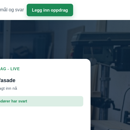
mål og svar
Legg inn oppdrag
AG - LIVE
fasade
agt inn nå
ndører har svart
roffen AS
Vil ha jobben