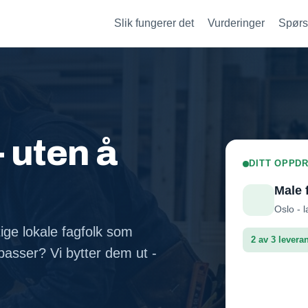
Slik fungerer det
Vurderinger
Spørs
- uten å
DITT OPPDR
Male 
Oslo - l
tige lokale fagfolk som
2 av 3 levera
asser? Vi bytter dem ut -
Fasadep