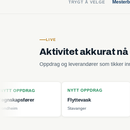
Mesterb
TRYGT Å VELGE
LIVE
Aktivitet akkurat nå
Oppdrag og leverandører som tikker inn 
NYTT OPPDRAG
NYTT O
DRAG
ører
Flyttevask
Plenkli
Stavanger
Tjøme