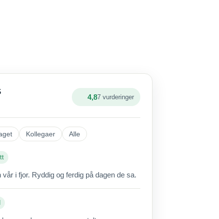
S
4,8
7 vurderinger
aget
Kollegaer
Alle
tt
vår i fjor. Ryddig og ferdig på dagen de sa.
d