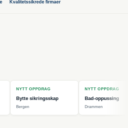
ge
Kvalitetssikrede firmaer
T OPPDRAG
NYTT OPPDRAG
e sikringsskap
Bad-oppussing
en
Drammen