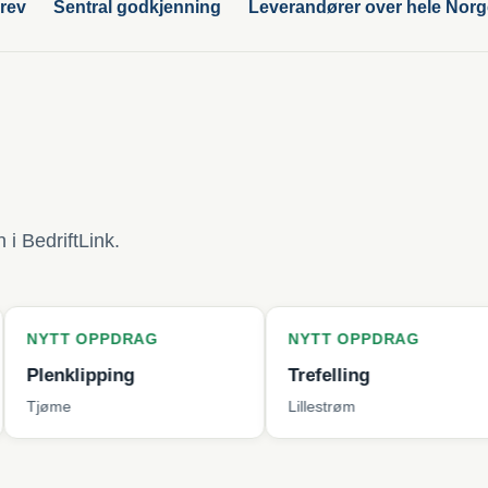
rev
Sentral godkjenning
Leverandører over hele Nor
i BedriftLink.
PPDRAG
NYTT OPPDRAG
NYT
pping
Trefelling
Bytt
Lillestrøm
Berg