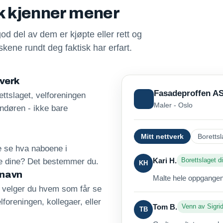
sk kjenner mener
god del av dem er kjøpte eller rett og
kene rundt deg faktisk har erfart.
tverk
Fasadeproffen A
ttslaget, velforeningen
Maler - Oslo
andøren - ikke bare
Mitt nettverk
Borettsl
re se hva naboene i
Kari H.
Borettslaget di
ne dine? Det bestemmer du.
KH
 navn
Malte hele oppgangen 
, velger du hvem som får se
lforeningen, kollegaer, eller
Tom B.
Venn av Sigri
TB