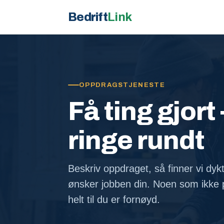
Bedrift
Link
OPPDRAGSTJENESTE
Få ting gjort 
ringe rundt
Beskriv oppdraget, så finner vi dyk
ønsker jobben din. Noen som ikke p
helt til du er fornøyd.