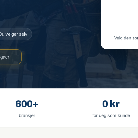
Maler-T
Byggmes
Du velger selv
Velg den so
egaer
600+
0 kr
bransjer
for deg som kunde