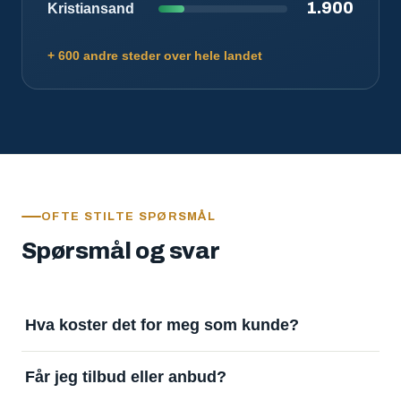
1.900
Kristiansand
+ 600 andre steder over hele landet
OFTE STILTE SPØRSMÅL
Spørsmål og svar
Hva koster det for meg som kunde?
Ingenting. Det er gratis å legge inn oppdrag og gratis
Får jeg tilbud eller anbud?
å motta svar. Tjenesten finansieres av