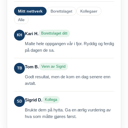
Mitt nettverk
Borettslaget
Kollegaer
Alle
Kari H.
Borettslaget ditt
KH
Malte hele oppgangen vår i fjor. Ryddig og ferdig
på dagen de sa.
Tom B.
Venn av Sigrid
TB
Godt resultat, men de kom en dag senere enn
avtalt.
Sigrid D.
Kollega
SD
Brukte dem på hytta. Ga en ærlig vurdering av
hva som måtte gjøres først.