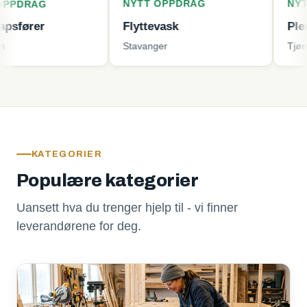
NYTT OPPDRAG
NYTT OPPD
G
r
Flyttevask
Plenklippin
Stavanger
Tjøme
KATEGORIER
Populære kategorier
Uansett hva du trenger hjelp til - vi finner
leverandørene for deg.