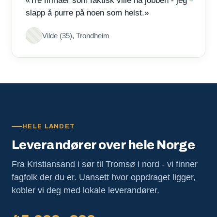
«Tre firmaer som faktisk ville ha jobben - jeg
slapp å purre på noen som helst.»
Vilde (35), Trondheim
HELE LANDET
Leverandører over hele Norge
Fra Kristiansand i sør til Tromsø i nord - vi finner
fagfolk der du er. Uansett hvor oppdraget ligger,
kobler vi deg med lokale leverandører.