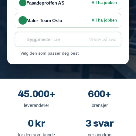
Fasadeproffen AS
Vil ha jobben
Maler-Team Oslo
Vil ha jobben
Byggmester Lie
Venter på svar
Velg den som passer deg best
45.000+
600+
leverandører
bransjer
0 kr
3 svar
for deg som kunde
per oppdrag